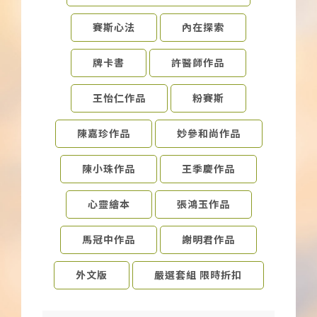
下載APP
賽斯心法
內在探索
常見問題
牌卡書
許醫師作品
王怡仁作品
粉賽斯
陳嘉珍作品
妙參和尚作品
陳小珠作品
王季慶作品
心靈繪本
張鴻玉作品
馬冠中作品
謝明君作品
外文版
嚴選套組 限時折扣