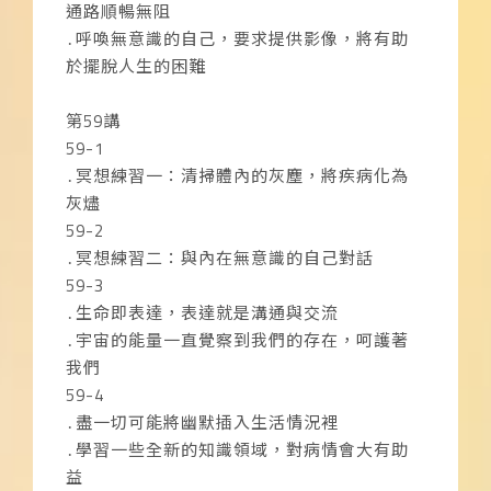
通路順暢無阻
․呼喚無意識的自己，要求提供影像，將有助
於擺脫人生的困難
第59講
59-1
․冥想練習一：清掃體內的灰塵，將疾病化為
灰燼
59-2
․冥想練習二：與內在無意識的自己對話
59-3
․生命即表達，表達就是溝通與交流
․宇宙的能量一直覺察到我們的存在，呵護著
我們
59-4
․盡一切可能將幽默插入生活情況裡
․學習一些全新的知識領域，對病情會大有助
益