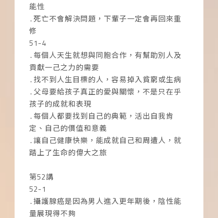
能性
․死亡不會解決問題，下輩子一定會再回來重
修
51-4
․每個人天生就想與同胞合作，有幫助別人及
貢獻一己之力的需要
․找不到人生目標的人，容易掉入貧窮或生病
․父母要給孩子真正的愛與關懷，不是只在乎
孩子的成就和表現
․每個人都要找到自己的典範，活出自我肯
定、自己的價值和意義
․讓自己健康快樂，能成就自己和周遭人，就
踏上了生命的偉大之旅
第52講
52-1
․攝護腺癌是因為男人進入更年期後，陰性能
量展現得不夠