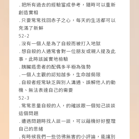
․把所有過去的經驗當成參考，隨時可以重新
創造實相
․只要常常找回赤子之心，每天的生活都可以
充滿了新鮮
52-2
․沒有一個人是為了自殺而被打入地獄
․想自殺的人通常會對一位朋友或親人提及此
事，此時該誠實地檢驗
․胰臟癌患者的配偶多半極為強勢
․一個人主觀的認知越多，生命越侷限
․自殺者經常缺乏與別人溝通、誤解他人的動
機、無法表達自己的需要
52-3
․常常思量自殺的人，的確該跟一個知己談談
這個問題
․遭遇問題時找人談一談，可以藉機好好整理
自己的思緒
․有時候我們一些彷彿無害的小評論，能讓別