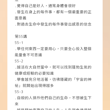
․覺得自己是好人，通常身體會很好
․發生在身上的每件事，都有一個最重要的正
面意義
․對過去生命中發生的每件事發出感恩的信念
第55講
55-1
․學任何東西一定要用心，只要全心投入整個
能量會不可思議
55-2
․越活在大自然當中，就可以找到蓬勃生氣的
健康或經驗的必要知識
․學會越充分地活著，彷彿隱藏的「宇宙的神
祕」就開始出現得越多
55-3
․自殺的人排斥他們自己的生命，不想被生下
來