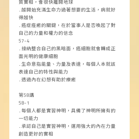
質實相，會很快離開地球
․越開始充滿生命力過著想要的生活，病就好
得越快
․癌症痊癒的關鍵，在於當事人是否喚起了對
自己的力量和權力的信念
57-4
․接納整合自己的黑暗面，癌細胞就會轉成正
面光明的健康細胞
․生命意指能量、力量及表達，每個人本就該
表達自己的特性與能力
․透過內在幻想有助於療癒
第58講
58-1
․每個人都是實習神明，具備了神明所擁有的
一切能力
․承認自己是實習神明，運用強大的內在力量
創造更好的實相