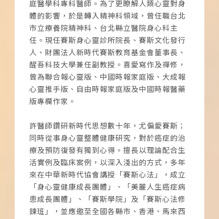
庭醫學科專科醫師。為了更瞭解人類心靈對身
體的影響，於是轉入精神科領域，曾任職台北
市立療養院精神科、台北縣立醫院身心科主
任。現任賽斯身心靈診所院長、賽斯文化發行
人、財團法人新時代賽斯教育基金會董事長、
醒吾科技大學兼任副教授。喜愛寫作及禪修，
曾為聯合報心靈版、中國時報家庭版、大成報
心靈推手版、自由時報家庭版及中國時報醫藥
版專欄作家。
許醫師鑽研新時代思想數十年，尤偏愛賽斯；
同時從事身心靈整體健康研究，對於癌症的治
療及預防復發有獨到心得。擅長以理論配合生
活實例及臨床案例，以深入淺出的方式，多年
來在中華新時代協會講授「賽斯心法」，成立
「身心靈健康成長團體」、「美麗人生癌症病
患成長團體」、「賽斯學院」及「賽斯心法修
鍊班」，並應邀至全國各縣市、香港、馬來西