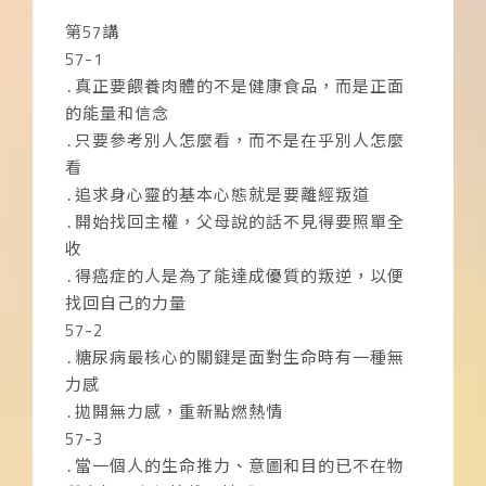
第57講
57-1
․真正要餵養肉體的不是健康食品，而是正面
的能量和信念
․只要參考別人怎麼看，而不是在乎別人怎麼
看
․追求身心靈的基本心態就是要離經叛道
․開始找回主權，父母說的話不見得要照單全
收
․得癌症的人是為了能達成優質的叛逆，以便
找回自己的力量
57-2
․糖尿病最核心的關鍵是面對生命時有一種無
力感
․拋開無力感，重新點燃熱情
57-3
․當一個人的生命推力、意圖和目的已不在物