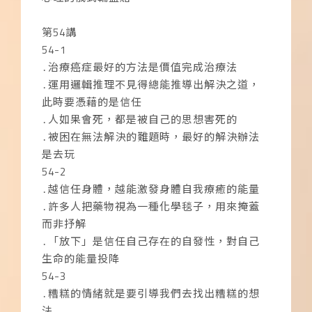
第54講
54-1
․治療癌症最好的方法是價值完成治療法
․運用邏輯推理不見得總能推導出解決之道，
此時要憑藉的是信任
․人如果會死，都是被自己的思想害死的
․被困在無法解決的難題時，最好的解決辦法
是去玩
54-2
․越信任身體，越能激發身體自我療癒的能量
․許多人把藥物視為一種化學毯子，用來掩蓋
而非抒解
․「放下」是信任自己存在的自發性，對自己
生命的能量投降
54-3
․糟糕的情緒就是要引導我們去找出糟糕的想
法