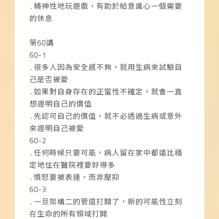
․精神性地玩遊戲，有助於給意識心一個需要
的休息
第60講
60-1
․很多人因為安全感不夠，就用生病來試驗自
己是否被愛
․如果對自身存在的正當性不確定，就會一直
想證明自己的價值
․先認可自己的價值，就不必透過生病或意外
來證明自己被愛
60-2
․任何時候只要可能，病人留在家中都遠比穩
定地住在醫院裡要好得多
․憤怒要被表達，而非壓抑
60-3
․一旦架構二的管道打開了，新的可能性立刻
在生命的所有領域打開