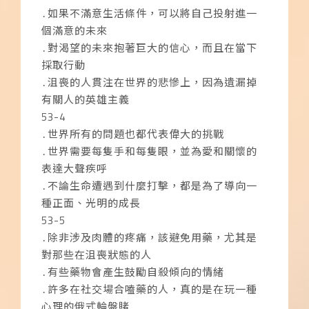
․如果不滿意生活條件，可以將自己投射進一
個滿意的未來
․對渴望的未來抱著巨大的信心，而且在當下
採取行動
․沮喪的人貫注在世界的悲慘上，因為遺漏掉
有關人的英雄主義
53-4
․世界所有的問題也都代表偉大的挑戰
․世界需要每隻手和每隻眼，並為愛和關懷的
表達大聲疾呼
․不論生命遭遇到什麼打擊，都是為了導向一
種正面、光明的成長
53-5
․除非涉及肉體的疼痛，該避免用藥，尤其是
對那些在沮喪狀態的人
․有些藥物會產生鼓勵自殺傾向的情緒
․許多在社交場合嗑藥的人，真的是在玩一種
心理的俄式輪盤賭