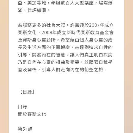
亞、美加等地，舉辦數百人大型講座，場場爆
滿，佳評如潮。
為服務更多的社會大眾，許醫師於2007年成立
賽斯文化，2008年成立新時代賽斯教育基金會
及賽斯身心靈診所，希望藉由個人身心靈的成
長及生活方面的正面轉變，來達到追求自性的
引導、開發內在的智慧。讓人們真正明白疾病
乃是自內在心靈的扭曲及衝突，並藉著自我學
習及開悟，引導人們走向內在的朝聖之旅。
【目錄】
目錄
關於賽斯文化
第51講