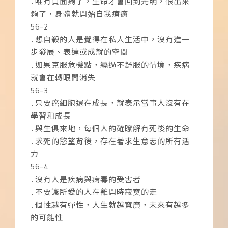
․唯有負面夠了，生命才會回到光明，恨出來
夠了，身體就開始自我療癒
56-2
․想自殺的人是覺得在私人生活中，沒有進一
步發展、表達或成就的空間
․如果克服危機點，繞過不舒服的情境，疾病
就會在轉眼間消失
56-3
․只要癌細胞還在成長，就表示當事人沒有在
學習和成長
․與生俱來地，每個人的確瞭解有死後的生命
․求死的慾望背後，存在著求生意志的所有活
力
56-4
․沒有人是疾病與病毒的受害者
․不要讓所愛的人在離開時寂寞的走
․個性越有彈性，人生就越寬廣，未來有越多
的可能性