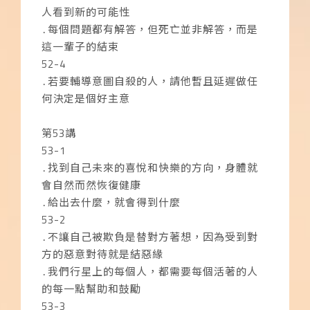
人看到新的可能性
․每個問題都有解答，但死亡並非解答，而是
這一輩子的結束
52-4
․若要輔導意圖自殺的人，請他暫且延遲做任
何決定是個好主意
第53講
53-1
․找到自己未來的喜悅和快樂的方向，身體就
會自然而然恢復健康
․給出去什麼，就會得到什麼
53-2
․不讓自己被欺負是替對方著想，因為受到對
方的惡意對待就是結惡緣
․我們行星上的每個人，都需要每個活著的人
的每一點幫助和鼓勵
53-3