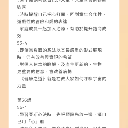
․越早開始喜歡自己的人生，人生就會過得越
歡喜
․時時提醒自己把心打開，回到童年合作性、
遊戲性的冒險和愛的表達
․家庭成員一起加入治療，有助於提升諮商成
效
55-4
․即使當負面的想法以其最嚴重的形式展現
時，仍有改善與實現的希望
․對個人信念的瞭解，及產生更新的、生物上
更重要的信念，會改善病情
․《健康之道》就是在教大家如何呼喚宇宙的
力量
第56講
56-1
․學習賽斯心法時，先把頭腦先放一邊，讓自
己用「心」聽