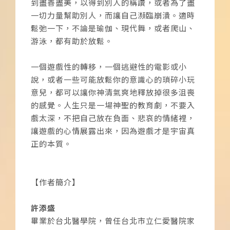
到盡善盡美，以得到別人的稱讚，或者為了盡
一切力量幫助別人，而讓自己瀕臨崩潰。適時
鬆弛一下，不論是瑜伽、現代舞，或者爬山、
游泳，都有助於放鬆。
一個遊戲性的轉移，一個逃避性的電影或小
說，或者一些可能放鬆你的意識心的瑣碎小玩
意兒，都可以讓你神清氣爽地釋放掉很多沮喪
的感覺。人生只是一場神聖的教育劇，不要入
戲太深，不把自己放在負面、悲哀的情緒裡，
讓遊戲的心情展露出來，因為遊戲才是宇宙真
正的本質。
【作者簡介】
許添盛
畢業於台北醫學院，曾任台北市立仁愛醫院家