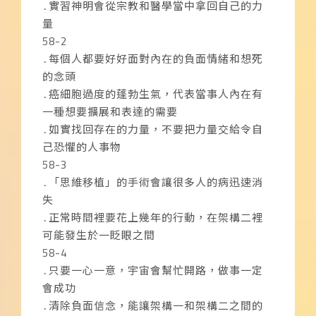
․實習神明會從宗教和醫學當中拿回自己的力
量
58-2
․每個人都要好好面對內在的負面情緒和想死
的念頭
․癌細胞過度的蓬勃生氣，代表當事人內在有
一種想要擴展和表達的需要
․如實找回存在的力量，不要把力量交給令自
己恐懼的人事物
58-3
․「思維移植」的手術會讓很多人的病迅速消
失
․正常時間裡要花上幾年的行動，在架構二裡
可能發生於一眨眼之間
58-4
․只要一心一意，宇宙會幫忙開路，做事一定
會成功
․清除負面信念，能讓架構一和架構二之間的