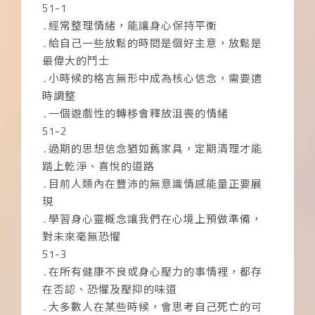
51-1
․經常整理情緒，能讓身心保持平衡
․給自己一些放鬆的時間是個好主意，放鬆是
最偉大的鬥士
․小時候的格言無形中成為核心信念，需要適
時調整
․一個遊戲性的轉移會釋放沮喪的情緒
51-2
․過期的思想信念猶如舊家具，定期清理才能
踏上乾淨、喜悅的道路
․目前人類內在豐沛的無意識情感能量正要展
現
․學習身心靈概念讓我們在心境上預做準備，
對未來毫無恐懼
51-3
․在所有健康不良或身心壓力的事情裡，都存
在否認、恐懼及壓抑的味道
․大多數人在某些時候，會思考自己死亡的可