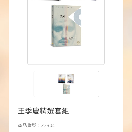
下載APP
常見問題
王季慶精選套組
商品貨號：Z2304