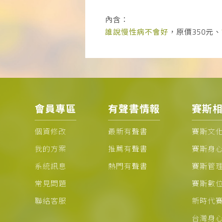
內含：
誰說慢性病不會好
，原價350元、
會員專區
有聲書情報
賽斯
個資修改
最新有聲書
賽斯文
我的方案
推薦有聲書
賽斯身
系統訊息
熱門有聲書
賽斯管
常見問題
賽斯數
聯絡客服
新時代
台灣身