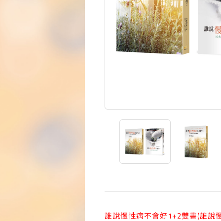
誰說慢性病不會好1+2雙書(誰說慢