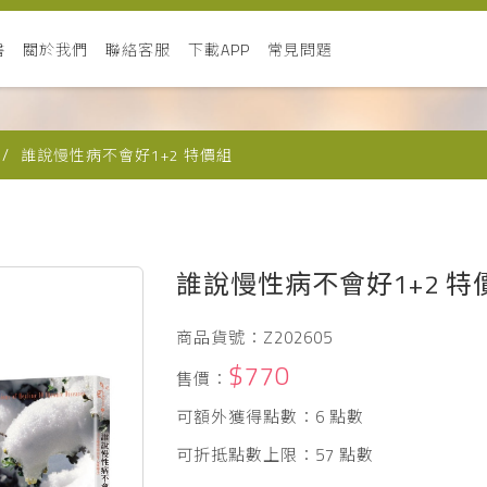
書
關於我們
聯絡客服
下載APP
常見問題
誰說慢性病不會好1+2 特價組
誰說慢性病不會好1+2 特
商品貨號：Z202605
$770
售價：
可額外獲得點數：6 點數
可折抵點數上限：57 點數