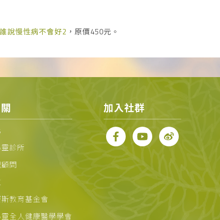
誰說慢性病不會好2
，原價450元。
相關
加入社群
化
心靈診所
理顧問
位
賽斯教育基金會
心靈全人健康醫學學會