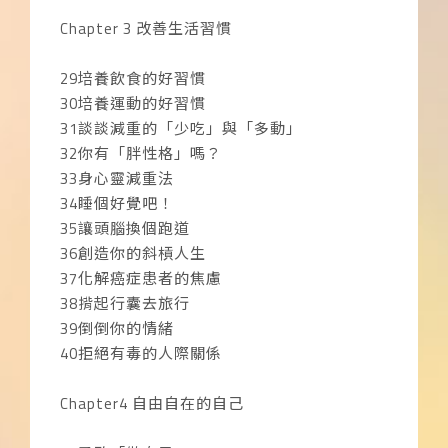
Chapter 3 改善生活習慣
29培養飲食的好習慣
30培養運動的好習慣
31談談減重的「少吃」與「多動」
32你有「胖性格」嗎？
33身心靈減重法
34睡個好覺吧！
35讓頭腦換個跑道
36創造你的斜槓人生
37化解癌症患者的焦慮
38揹起行囊去旅行
39倒倒你的情緒
40拒絕有毒的人際關係
Chapter4 自由自在的自己