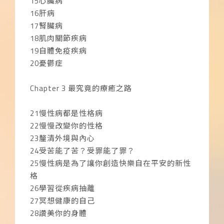
15心臟病
16肝病
17腎臟病
18肌肉關節疾病
19自體免疫疾病
20憂鬱症
Chapter 3 最究竟的療癒之路
21慢性病都是性格病
22慢慢改變你的性格
23釐清外境與內心
24受苦能了苦？受罪能了罪？
25慢性病是為了讓你創造快樂自在平安的新性
格
26學習從疾病抽離
27冥想健康的自己
28讚美你的身體