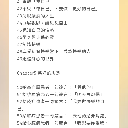
41勇敢「做自己」
42不只「做自己」，要做「更好的自己」
43跳脫嚴肅的人生
44擴展視野，讓思想自由
45覺知自己的性格
46從身體走進心靈
47創造快樂
48享受每個快樂當下，成為快樂的人
49走進靜心的世界
Chapter5 美好的思想
50給高血壓患者一句箴言：「管他的」
51給糖尿病患者一句箴言：「明天再煩惱」
52給癌症患者一句箴言：「我要做快樂的自
己」
53給肺病患者一句箴言：「去他的是非對錯」
54給心臟病患者一句箴言：「我想要你愛我、