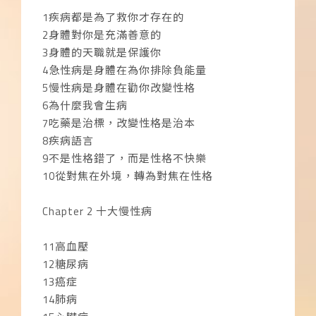
1疾病都是為了救你才存在的
2身體對你是充滿善意的
3身體的天職就是保護你
4急性病是身體在為你排除負能量
5慢性病是身體在勸你改變性格
6為什麼我會生病
7吃藥是治標，改變性格是治本
8疾病語言
9不是性格錯了，而是性格不快樂
10從對焦在外境，轉為對焦在性格
Chapter 2 十大慢性病
11高血壓
12糖尿病
13癌症
14肺病