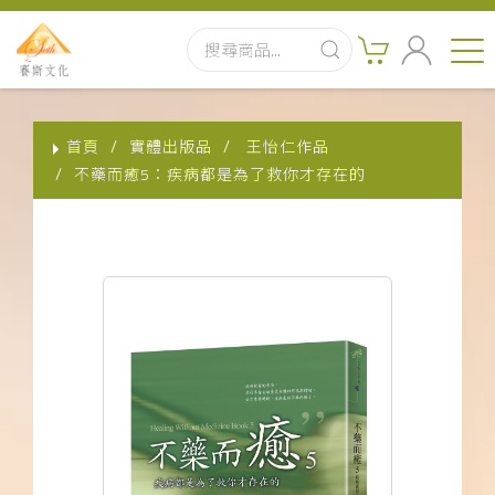
首頁
首頁
實體出版品
王怡仁作品
最新消息
不藥而癒5：疾病都是為了救你才存在的
實體出版品
訂閱制有聲書
影音書
關於我們
聯絡客服