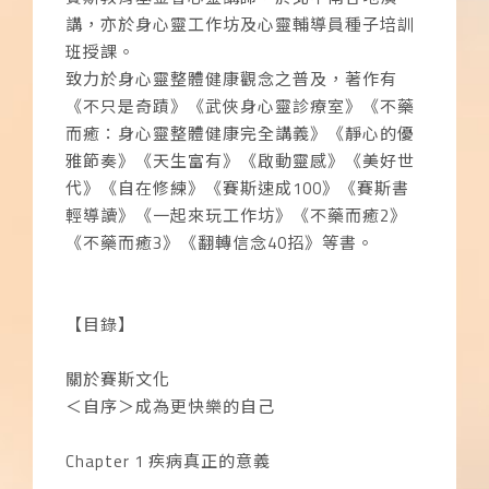
講，亦於身心靈工作坊及心靈輔導員種子培訓
班授課。
致力於身心靈整體健康觀念之普及，著作有
《不只是奇蹟》《武俠身心靈診療室》《不藥
而癒：身心靈整體健康完全講義》《靜心的優
雅節奏》《天生富有》《啟動靈感》《美好世
代》《自在修練》《賽斯速成100》《賽斯書
輕導讀》《一起來玩工作坊》《不藥而癒2》
《不藥而癒3》《翻轉信念40招》等書。
【目錄】
關於賽斯文化
＜自序＞成為更快樂的自己
Chapter 1 疾病真正的意義