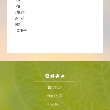
6信
7飛翔
8小孩
9傳
10種子
會員專區
個資修改
我的方案
系統訊息