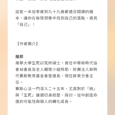
這是一本從零歲到九十九歲都適合閱讀的繪
本，讓你在無限想像中找到自己的落點，遇見
「自己」！
【作者簡介】
羅那
南華大學生死硏究所碩士，曾任中華新時代協
會袐書長及全人關懷小組特助、財團法人新時
代賽斯教育基金會營運長，現任屏東分會主
任。
賽斯心法一門深入二十五年，尤其對於「病」
與「生死」議題切身經歷、探討，從中創造命
運的可能性與個人的轉化成長。