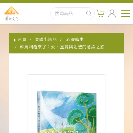
首頁
首頁
實體出版品
心靈繪本
最新消息
蘇馬利醒來了：愛、直覺與創造的意識之旅
實體出版品
訂閱制有聲書
影音書
關於我們
聯絡客服