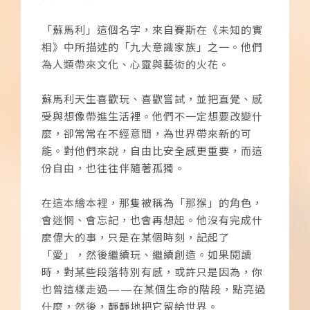
「蘇馬利」這個名字，來自賽斯在《未知的實
相》中所描述的「九大意識家族」之一。他們
為人類帶來文化、心靈與藝術的火花。
蘇馬利天生喜歡玩、喜歡嘗試，並把直覺、感
受與想像帶進生活裡。他們不一定想要改變什
麼，卻常常在不經意間，為世界帶來新的可
能。對他們來說，自由比安全感更重要，而這
份自由，也往往伴隨著孤獨。
在這本繪本裡，那隻被稱為「那猴」的角色，
會迷惘、會忘記，也會再想起。他沒有完成什
麼偉大的事，只是在某個時刻，記起了
「愛」，然後繼續玩、繼續創造。如果閱讀
時，對某些段落特別有感，或許只是因為，你
也曾這樣走過——在某個生命的階段，點亮過
什麼，然後，靜靜地把它留給世界。