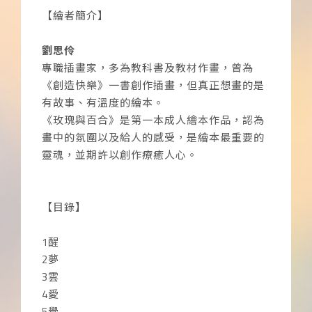
【繪者簡介】
劉思伶
專職插畫家，多為教科書及教材作畫，曾為
《創造快樂》一書創作插畫，但真正想畫的是
有故事、有溫度的繪本。
《玫瑰與百合》是第一本成人繪本作品，認為
畫中的氛圍以及給人的感受，是繪本最重要的
靈魂，並期許以創作療癒人心。
【目錄】
1醒
2夢
3雲
4愛
5覺