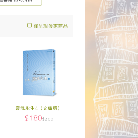
僅呈現優惠商品
靈魂永生4（文庫版）
$180
$200