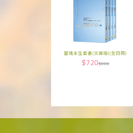
靈魂永生套書(文庫版)(全四冊)
$720
$800