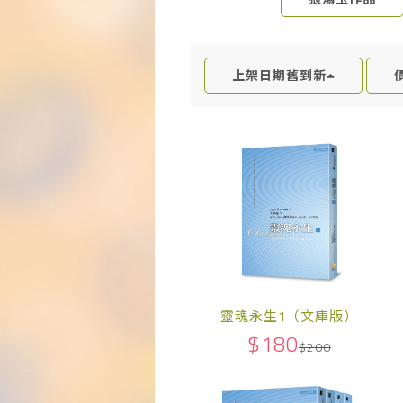
上架日期舊到新
靈魂永生1（文庫版）
$180
$200