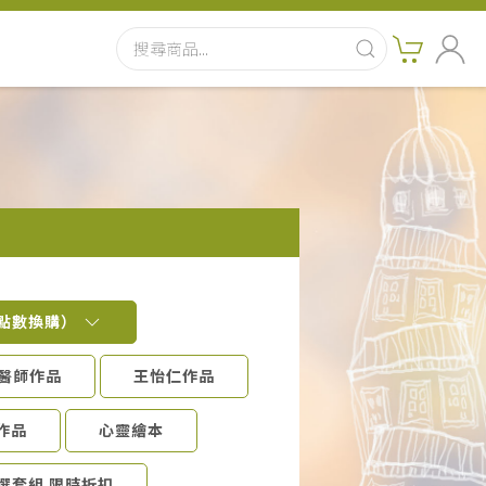
％點數換購）
醫師作品
王怡仁作品
作品
心靈繪本
選套組 限時折扣