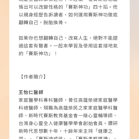
悟出可以改變性格的「賽斯神功」四十招。他
以親身經歷告訴讀者，如何運用賽斯神功徹底
翻轉自己，脫胎換骨。
如果你也想翻轉自己、改寫人生，絕對不能錯
過這套有聲書。一起來學習及使用這套接地氣
的「賽斯神功」！
【作者簡介】
王怡仁醫師
家庭醫學科專科醫師，曾任高雄榮總家庭醫學
科總醫師，現職為高雄榮民之家家庭醫學科醫
師、新時代賽斯教育基金會一級心靈輔導師、
台灣身心靈全人健康醫學學會創始會員。鑽研
新時代思想數十年，十餘年來主持「健康之
道」、「賽斯速成班」、「賽斯書輕導讀」、