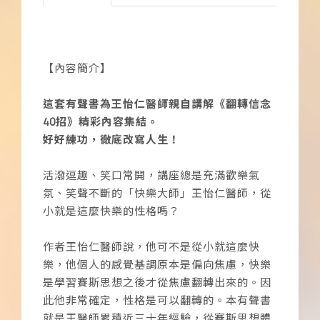
【內容簡介】
這套有聲書為王怡仁醫師親自講解《翻轉信念
40招》精彩內容集結。
好好練功，徹底改寫人生！
活潑逗趣、笑口常開，講座總是充滿歡樂氣
氛、笑聲不斷的「快樂大師」王怡仁醫師，從
小就是這麼快樂的性格嗎？
作者王怡仁醫師說，他可不是從小就這麼快
樂，他個人的感覺基調原本是偏向焦慮，快樂
是學習賽斯思想之後才從焦慮翻轉出來的。因
此他非常確定，性格是可以翻轉的。本有聲書
就是王醫師累積近三十年經驗，從賽斯思想體