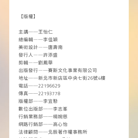
【版權】
主講──王怡仁
總編輯―─李佳穎
美術設計―─唐壽南
發行人―─許添盛
剪輯―─劉鳳華
出版發行―─賽斯文化事業有限公司
地址──新北市新店區中央七街26號4樓
電話──22196629
傳真──22193778
版權部──李宜懃
數位出版部──李志峯
行銷業務部──楊婉慈
網路行銷部──高心怡
法律顧問──北辰著作權事務所