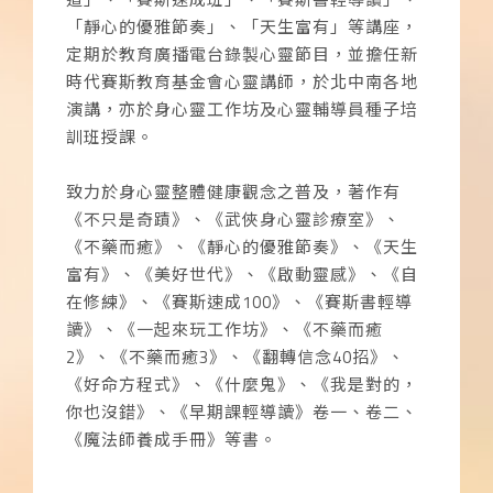
「靜心的優雅節奏」、「天生富有」等講座，
定期於教育廣播電台錄製心靈節目，並擔任新
時代賽斯教育基金會心靈講師，於北中南各地
演講，亦於身心靈工作坊及心靈輔導員種子培
訓班授課。
致力於身心靈整體健康觀念之普及，著作有
《不只是奇蹟》、《武俠身心靈診療室》、
《不藥而癒》、《靜心的優雅節奏》、《天生
富有》、《美好世代》、《啟動靈感》、《自
在修練》、《賽斯速成100》、《賽斯書輕導
讀》、《一起來玩工作坊》、《不藥而癒
2》、《不藥而癒3》、《翻轉信念40招》、
《好命方程式》、《什麼鬼》、《我是對的，
你也沒錯》、《早期課輕導讀》卷一、卷二、
《魔法師養成手冊》等書。