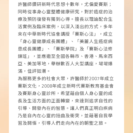
許醫師鑽研新時代思想十數年，尤偏愛賽斯；
同時從事身心靈整體健康研究，對於癌症的治
療及預防復發有獨到心得。擅長以理論配合生
活實例及臨床案例，以深入淺出的方式，多年
來在中華新時代協會講授「賽斯心法」，成立
「身心靈健康成長團體」、「美麗人生癌症病
患成長團體」、「賽斯學院」及「賽斯心法修
鍊班」，並應邀至全國各縣市、香港、馬來西
亞、美加等地，舉辦數百人大型講座，場場爆
滿，佳評如潮。
為服務更多的社會大眾，許醫師於
2007
年成立
賽斯文化，
2008
年成立新時代賽斯教育基金會
及賽斯身心靈診所，希望藉由個人身心靈的成
長及生活方面的正面轉變，來達到追求自性的
引導、開發內在的智慧。讓人們真正明白疾病
乃是自內在心靈的扭曲及衝突，並藉著自我學
習及開悟，引導人們走向內在的朝聖之旅。