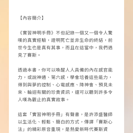
【內容簡介】
《實習神明手冊》不但記錄一個又一個令人驚
嘆的真實經驗，證明死亡並非生命的終結，前
世今生也是真有其事，而且在這當中，我們遇
見了賽斯。
透過本書，你可以喚醒人人具備的內在感官能
力，或說神通、第六感，學會培養這些能力，
得到與夢的控制、心電感應、降神會、預見未
來、輪迴有關的珍貴資訊，還可以聽到許多令
人嘆為觀止的真實故事。
這套「實習神明手冊」有聲書，是許添盛醫師
以生活化、輕鬆、簡白的方式，傳譯「賽斯心
法」的精彩原音重現，是熱愛新時代賽斯資