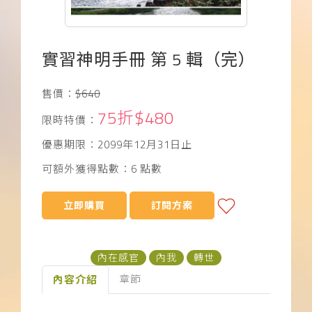
下載APP
常見問題
實習神明手冊 第 5 輯（完）
售價：
$640
75折$480
限時特價：
優惠期限：2099年12月31日止
可額外獲得點數：6 點數
立即購買
訂閱方案
內在感官
內我
轉世
章節
內容介紹