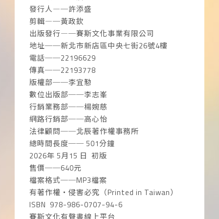
發行人―─許添盛
剪輯―─黃政欽
出版發行―─賽斯文化事業有限公司
地址──新北市新店區中央七街26號4樓
電話──22196629
傳真──22193778
版權部──李宜懃
數位出版部──李志峯
行銷業務部──楊婉慈
網路行銷部──高心怡
法律顧問──北辰著作權事務所
總時間長度── 501分鐘
2026年 5月15 日 初版
售價──640元
檔案格式──MP3檔案
有著作權‧侵害必究（Printed in Taiwan）
ISBN 978-986-0707-94-6
賽斯文化有聲書線上平台