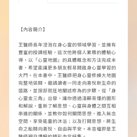
【內容簡介】
王醫師長年浸泡在身心靈的領域學習，並擁有
豐富的授課經驗，這次他將個人累積的體驗心
得，以「心靈地圖」的具體概念和方法完成本
書，希望能讓更多朋友輕易開啟身心靈學習的
大門。在本書中，王醫師把身心靈修練大地圖
完整地張開，邀請讀者一同走向喜悅新生命的
道路，並按部就班地闡述修為的步驟，從「身
心靈金三角」出發，讓你透過淺顯易懂的圖形
和解說，重新了解思想、心靈與身體之間互相
串連的關係，並教你如何關閉思想，進入無念
空間，享受能量的沐浴；以及打開思想，將生
命之船開向喜悅、自由與平安。本音檔即是王
醫師親自講解的精彩內容結集。