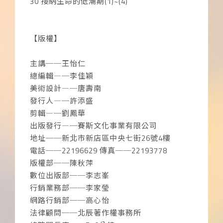
30 接納生命的低潮期(1)~(4)
【版權】
主講──王怡仁
總編輯―─李佳穎
美術設計―─唐壽南
發行人―─許添盛
剪輯―─劉鳳華
出版發行―─賽斯文化事業有限公司
地址──新北市新店區中央七街26號4樓
電話──22196629 傳真──22193778
版權部──陳秋萍
數位出版部──李志峯
行銷業務部──李家瑩
網路行銷部──高心怡
法律顧問──北辰著作權事務所