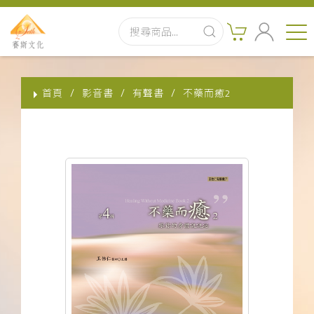
首頁
首頁
影音書
有聲書
不藥而癒2
最新消息
實體出版品
訂閱制有聲書
影音書
關於我們
聯絡客服