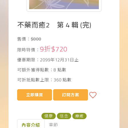
下載APP
常見問題
不藥而癒2 第 4 輯 (完)
售價：
$800
9折$720
限時特價：
優惠期限：2099年12月31日止
可額外獲得點數：8 點數
可折抵點數上限：360 點數
立即購買
訂閱方案
健康
信念
療癒
章節
內容介紹