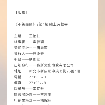
【版權】
《不藥而癒》2第4輯 線上有聲書
主講──王怡仁
總編輯―─李佳穎
美術設計―─唐壽南
發行人―─許添盛
剪輯―─劉鳳華
出版發行―─賽斯文化事業有限公司
地址──新北市新店區中央七街26號4樓
電話──22196629
傳真──22193778
版權部──李宜懃
數位出版部──李志峯
行銷業務部──楊婉慈