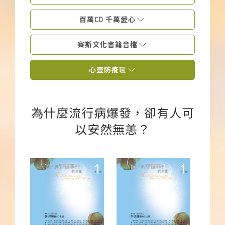
下載APP
百萬CD 千萬愛心
常見問題
賽斯文化書籍音檔
心靈防疫區
為什麼流行病爆發，卻有人可
以安然無恙？