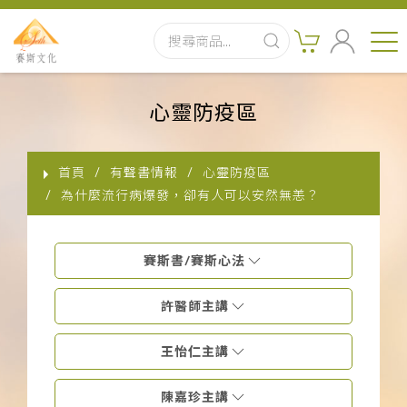
首頁
心靈防疫區
最新消息
首頁
有聲書情報
心靈防疫區
實體出版品
為什麼流行病爆發，卻有人可以安然無恙？
訂閱制有聲書
賽斯書/賽斯心法
影音書
許醫師主講
關於我們
王怡仁主講
聯絡客服
陳嘉珍主講