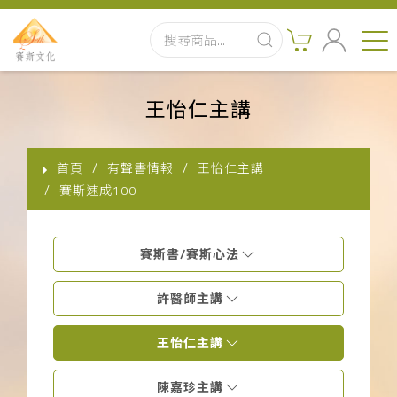
首頁
王怡仁主講
最新消息
首頁
有聲書情報
王怡仁主講
實體出版品
賽斯速成100
訂閱制有聲書
賽斯書/賽斯心法
影音書
許醫師主講
關於我們
王怡仁主講
聯絡客服
陳嘉珍主講