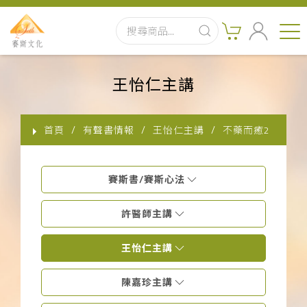
首頁
王怡仁主講
最新消息
首頁
有聲書情報
王怡仁主講
不藥而癒2
實體出版品
訂閱制有聲書
賽斯書/賽斯心法
影音書
許醫師主講
關於我們
王怡仁主講
陳嘉珍主講
聯絡客服