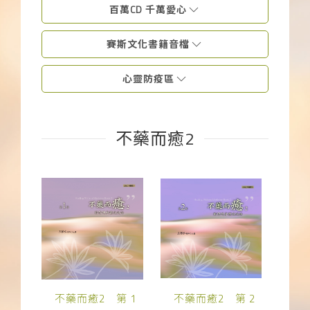
百萬CD 千萬愛心
下載APP
賽斯文化書籍音檔
常見問題
心靈防疫區
不藥而癒2
不藥而癒2 第 1
不藥而癒2 第 2