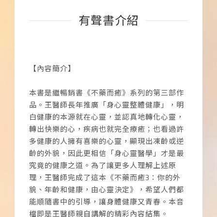
有聲書介紹
【內容簡介】
本書是繼暢銷書《不藥而癒》系列的第三部作
品。王醫師長年推廣「身心靈整體健康」，明
白健康的本源就在心靈，並認真地轉化心靈，
轉出快樂的心，疾病也就完全療癒；也看過許
多健康的人擁有喜樂的心靈，顯現出凍齡或逆
齡的外貌，因此更相信「身心靈醫學」才是最
究竟的健康之道。為了讓更多人理解上述原
理，王醫師完成了這本《不藥而癒3：你的外
貌、年齡和健康，由心靈決定》，希望人們都
能順隨書中的引導，讓身體健康又青春。本音
檔即是王醫師親自講解的精彩內容結集。