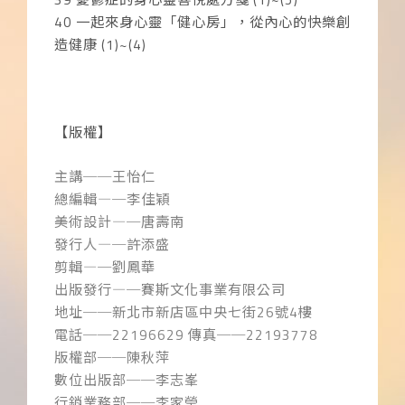
40
一起來身心靈「健心房」，從內心的快樂創
造健康 (1)~(4)
【版權】
主講──王怡仁
總編輯
―
─李佳穎
美術設計
―
─唐壽南
發行人
―
─許添盛
剪輯
―
─劉鳳華
出版發行
―
─賽斯文化事業有限公司
地址──新北市新店區中央七街
26
號
4
樓
電話──
22196629
傳真──
22193778
版權部──陳秋萍
數位出版部──李志峯
行銷業務部──李家瑩