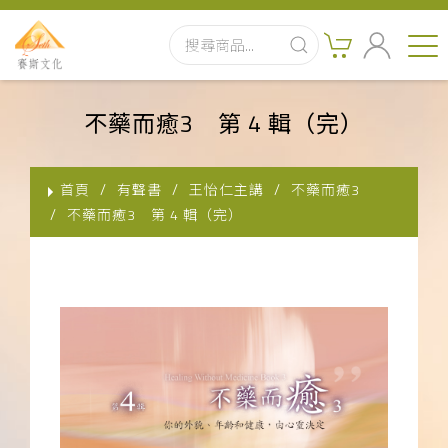
首頁
不藥而癒3 第 4 輯（完）
最新消息
首頁
有聲書
王怡仁主講
不藥而癒3
實體出版品
不藥而癒3 第 4 輯（完）
訂閱制有聲書
影音書
關於我們
聯絡客服