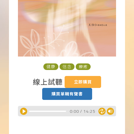
下載APP
常見問題
健康
信念
療癒
線上試聽
立即購買
購買單輯有聲書
0:00
/
14:25