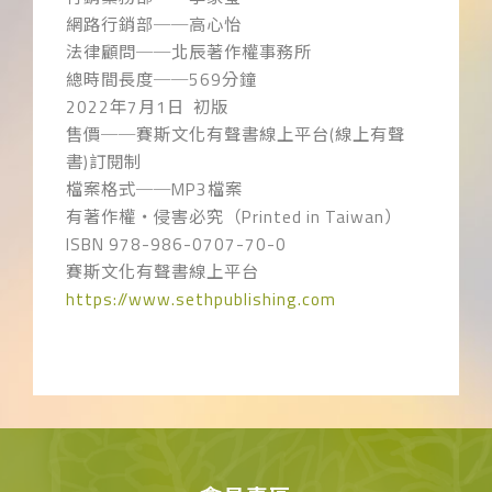
網路行銷部──高心怡
法律顧問──北辰著作權事務所
總時間長度──
569
分鐘
2022
年
7
月
1
日
初版
售價──賽斯文化有聲書線上平台
(
線上有聲
書
)
訂閱制
檔案格式──
MP3
檔案
有著作權‧侵害必究（
Printed in Taiwan
）
ISBN 978-986-0707-70-0
賽斯文化有聲書線上平台
https://www.sethpublishing.com