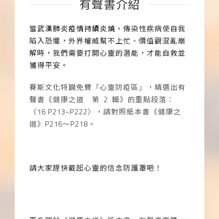
有聲書介紹
當
武漢肺炎疫情持續炎燒、
傳染性疾病使自我
陷入恐懼，外界權威幫不上忙、價值觀混亂崩
解時，我們需要打開心靈的潛能，才能自救並
獲得平安。
賽斯文化特闢免費「心靈防疫區」，精選出有
聲書《健康之道 第
2
輯》的重點段落：
〈
16 P213~P222
〉，請對照紙本書《健康之
道》
P216
～
P218
。
請大家趕快戴起心靈的信念防護罩吧！