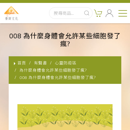
首頁
008 為什麼身體會允許某些細胞發了
瘋?
最新消息
實體出版品
首頁
有聲書
心靈防疫區
為什麼身體會允許某些細胞發了瘋?
訂閱制有聲書
008 為什麼身體會允許某些細胞發了瘋?
影音書
關於我們
聯絡客服