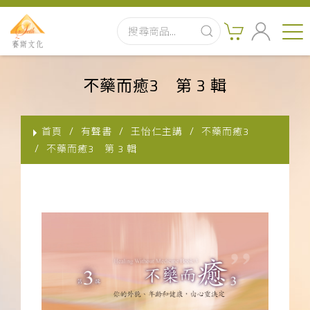
首頁
不藥而癒3 第 3 輯
最新消息
首頁
有聲書
王怡仁主講
不藥而癒3
實體出版品
不藥而癒3 第 3 輯
訂閱制有聲書
影音書
關於我們
聯絡客服