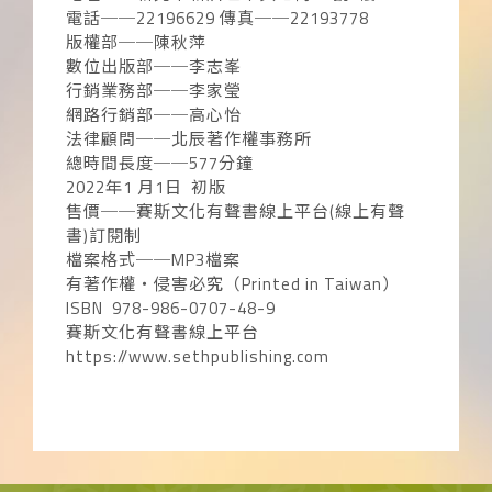
電話──22196629 傳真──22193778
版權部──陳秋萍
數位出版部──李志峯
行銷業務部──李家瑩
網路行銷部──高心怡
法律顧問──北辰著作權事務所
總時間長度──577分鐘
2022年1 月1日 初版
售價──賽斯文化有聲書線上平台(線上有聲
書)訂閱制
檔案格式──MP3檔案
有著作權‧侵害必究（Printed in Taiwan）
ISBN 978-986-0707-48-9
賽斯文化有聲書線上平台
https://www.sethpublishing.com