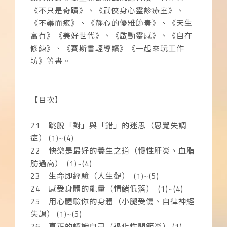
《不只是奇蹟》、《武俠身心靈診療室》、
《不藥而癒》、《靜心的優雅節奏》、《天生
富有》《美好世代》、《啟動靈感》、《自在
修練》、《賽斯書輕導讀》《一起來玩工作
坊》等書。
【目次】
21
跳脫「對」與「錯」的迷思（思覺失調
症）
(1)~(4)
22
快樂是最好的養生之道（慢性肝炎、血脂
肪過高）
(1)~(4)
23
生命即經驗（人生觀）
(1)~(5)
24
感受身體的能量（情緒低落）
(1)~(4)
25
用心體驗你的身體（小腿受傷、自律神經
失調）
(1)~(5)
26
真正的認識自己（退化性關節炎）
(1)~