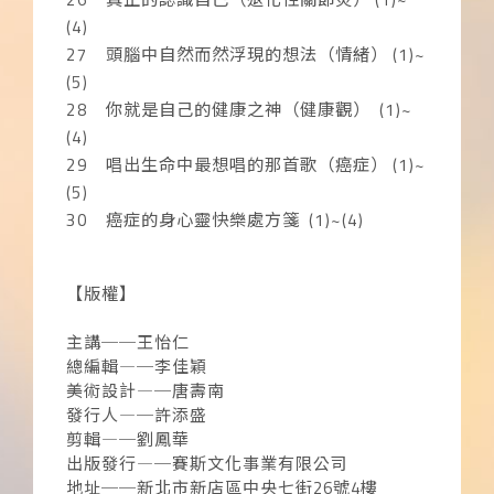
(4)
27
頭腦中自然而然浮現的想法（情緒）
(1)~
(5)
28
你就是自己的健康之神（健康觀）
(1)~
(4)
29
唱出生命中最想唱的那首歌（癌症）
(1)~
(5)
30
癌症的身心靈快樂處方箋
(1)~(4)
【版權】
主講──王怡仁
總編輯―─李佳穎
美術設計―─唐壽南
發行人―─許添盛
剪輯―─劉鳳華
出版發行―─賽斯文化事業有限公司
地址──新北市新店區中央七街26號4樓