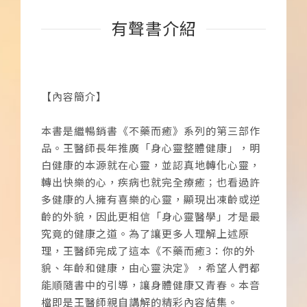
有聲書介紹
【內容簡介】
本書是繼暢銷書《不藥而癒》系列的第三部作
品。王醫師長年推廣「身心靈整體健康」，明
白健康的本源就在心靈，並認真地轉化心靈，
轉出快樂的心，疾病也就完全療癒；也看過許
多健康的人擁有喜樂的心靈，顯現出凍齡或逆
齡的外貌，因此更相信「身心靈醫學」才是最
究竟的健康之道。為了讓更多人理解上述原
理，王醫師完成了這本《不藥而癒3：你的外
貌、年齡和健康，由心靈決定》，希望人們都
能順隨書中的引導，讓身體健康又青春。本音
檔即是王醫師親自講解的精彩內容結集。