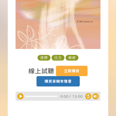
下載APP
常見問題
健康
信念
療癒
線上試聽
立即購買
購買單輯有聲書
0:00
/
13:00