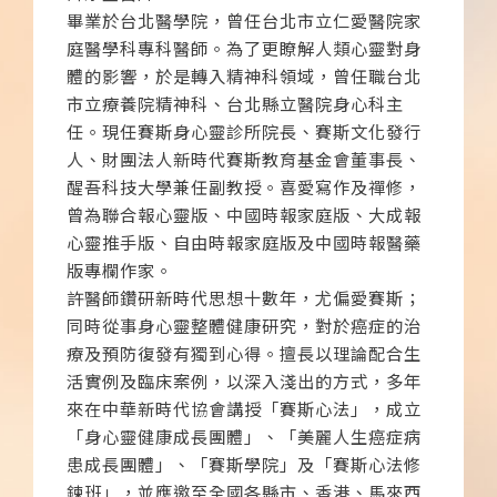
畢業於台北醫學院，曾任台北市立仁愛醫院家
庭醫學科專科醫師。為了更瞭解人類心靈對身
體的影響，於是轉入精神科領域，曾任職台北
市立療養院精神科、台北縣立醫院身心科主
任。現任賽斯身心靈診所院長、賽斯文化發行
人、財團法人新時代賽斯教育基金會董事長、
醒吾科技大學兼任副教授。喜愛寫作及禪修，
曾為聯合報心靈版、中國時報家庭版、大成報
心靈推手版、自由時報家庭版及中國時報醫藥
版專欄作家。
許醫師鑽研新時代思想十數年，尤偏愛賽斯；
同時從事身心靈整體健康研究，對於癌症的治
療及預防復發有獨到心得。擅長以理論配合生
活實例及臨床案例，以深入淺出的方式，多年
來在中華新時代協會講授「賽斯心法」，成立
「身心靈健康成長團體」、「美麗人生癌症病
患成長團體」、「賽斯學院」及「賽斯心法修
鍊班」，並應邀至全國各縣市、香港、馬來西