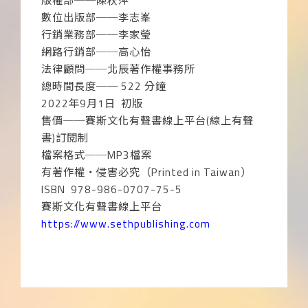
版權部──陳秋萍
數位出版部──李志峯
行銷業務部──李家瑩
網路行銷部──高心怡
法律顧問──北辰著作權事務所
總時間長度──
522
分鐘
2022
年
9
月
1
日
初版
售價──賽斯文化有聲書線上平台
(
線上有聲
書
)
訂閱制
檔案格式──
MP3
檔案
有著作權‧侵害必究（
Printed in Taiwan
）
ISBN
978-986-0707-75-5
賽斯文化有聲書線上平台
https://www.sethpublishing.com