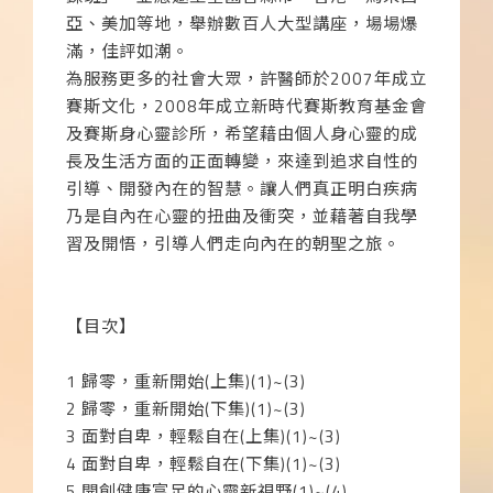
亞、美加等地，舉辦數百人大型講座，場場爆
滿，佳評如潮。
為服務更多的社會大眾，許醫師於
2007
年成立
賽斯文化，
2008
年成立新時代賽斯教育基金會
及賽斯身心靈診所，希望藉由個人身心靈的成
長及生活方面的正面轉變，來達到追求自性的
引導、開發內在的智慧。讓人們真正明白疾病
乃是自內在心靈的扭曲及衝突，並藉著自我學
習及開悟，引導人們走向內在的朝聖之旅。
【目次】
1
歸零，重新開始
(
上集
)(1)~(3)
2
歸零，重新開始
(
下集
)(1)~(3)
3
面對自卑，輕鬆自在
(
上集
)(1)~(3)
4
面對自卑，輕鬆自在
(
下集
)(1)~(3)
5
開創健康富足的心靈新視野
(1)~(4)