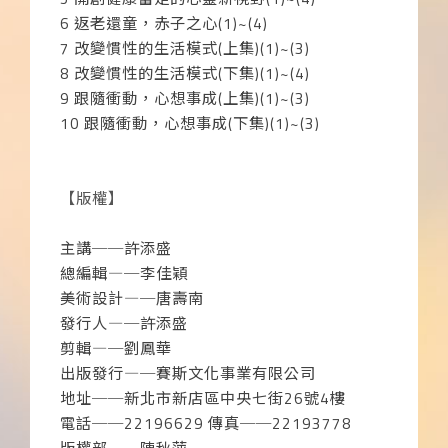
6
返老還童，赤子之心
(1)~(4)
7
改變慣性的生活模式
(
上集
)(1)~(3)
8
改變慣性的生活模式
(
下集
)(1)~(4)
9
跟隨衝動，心想事成
(
上集
)(1)~(3)
10
跟隨衝動，心想事成
(
下集
)(1)~(3)
【版權】
主講──許添盛
總編輯
―
─李佳穎
美術設計
―
─唐壽南
發行人
―
─許添盛
剪輯
―
─劉鳳華
出版發行
―
─賽斯文化事業有限公司
地址──新北市新店區中央七街
26
號
4
樓
電話──
22196629
傳真──
22193778