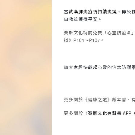
當
武漢肺炎疫情持續炎燒、
傳染
自救並獲得平安。
賽斯文化特闢免費「心靈防疫區
道》
P101
～
P107
。
請大家趕快戴起心靈的信念防護
更多關於《健康之道》紙本書、
更多關於〈
賽斯文化有聲書
APP