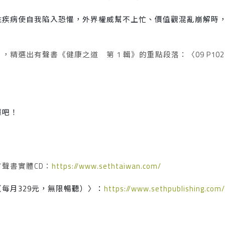
性疾病使自我陷入恐懼，外界權威幫不上忙、價值觀混亂崩解時
」，精選出有聲書《健康之道 第
1
輯》的重點段落：〈
09 P10
罩吧！
有聲書實體
CD
：
https://www.sethtaiwan.com/
（每月
329
元，無限暢聽）〉：
https://www.sethpublishing.com/