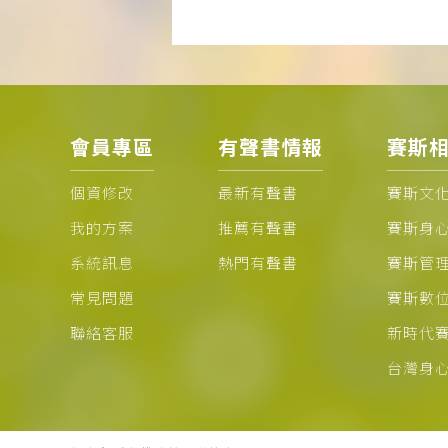
會員專區
有聲書情報
賽斯
個資修改
最新有聲書
賽斯文
我的方案
推薦有聲書
賽斯身
系統訊息
熱門有聲書
賽斯管
常見問題
賽斯數
聯絡客服
新時代
台灣身