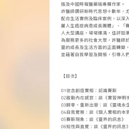
版及中國時報醫藥版專欄作家。
許醫師鑽研新時代思想十數年，
配合生活實例及臨床案例，以深
麗人生癌症病患成長團體」、「
人大型講座，場場爆滿，佳評如
為服務更多的社會大眾，許醫師於
靈的成長及生活方面的正面轉變
並藉著自我學習及開悟，引導人
【目次】
01信念創造實相：認識賽斯
02啟動內在感官：談《實習神明
03歸零，重新出發：談《靈魂永
04自我覺察：談《個人實相的本
05賽斯現象：談《靈界的訊息》
06知性與直覺：談《靈界的訊息