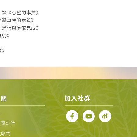
》
：談《心靈的本質》
群體事件的本質》
、進化與價值完成》
投射》
道》
相關
加入社群
化
心靈診所
理顧問