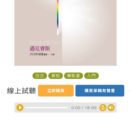
信念
實相
賽斯書
入門
線上試聽
立即購買
購買單輯有聲書
0:00
/
18:09