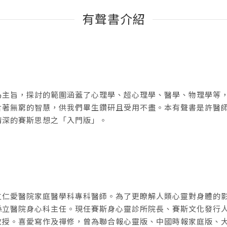
有聲書介紹
為主旨，探討的範圍涵蓋了心理學、超心理學、醫學、物理學等
含著無窮的智慧，供我們畢生鑽研且受用不盡。本有聲書是許醫
精深的賽斯思想之「入門版」。
立仁愛醫院家庭醫學科專科醫師。為了更瞭解人類心靈對身體的
縣立醫院身心科主任。現任賽斯身心靈診所院長、賽斯文化發行
教授。喜愛寫作及禪修，曾為聯合報心靈版、中國時報家庭版、