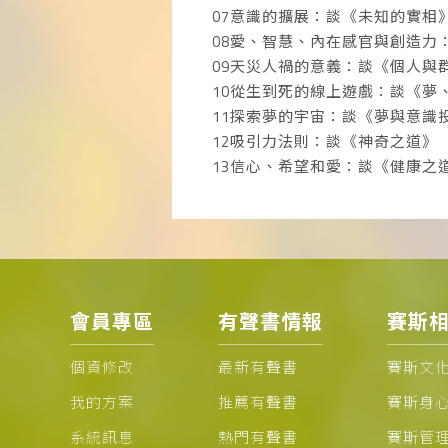
07意識的擴展：談《未知的實相
08愛、智慧、內在感官與創造力
09天災人禍的意義：談《個人與
10從生到死的線上遊戲：談《夢
11探索夢的宇宙：談《夢與意識
12吸引力法則：談《神奇之道》
13信心、希望和愛：談《健康之
會員專區
有聲書情報
賽斯
個資修改
最新有聲書
賽斯文
我的方案
推薦有聲書
賽斯身
系統訊息
熱門有聲書
賽斯管