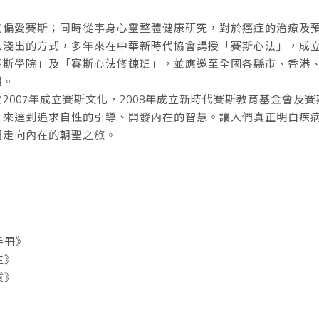
尤偏愛賽斯；同時從事身心靈整體健康研究，對於癌症的治療及
入淺出的方式，多年來在中華新時代協會講授「賽斯心法」，成
賽斯學院」及「賽斯心法修鍊班」，並應邀至全國各縣市、香港
潮。
2007年成立賽斯文化，2008年成立新時代賽斯教育基金會及
，來達到追求自性的引導、開發內在的智慧。讓人們真正明白疾
們走向內在的朝聖之旅。
手冊》
生》
質》
》