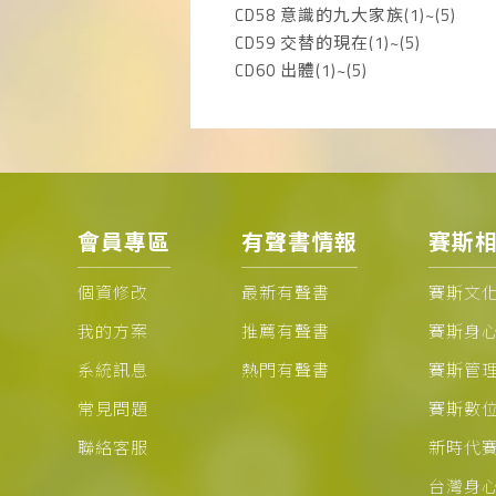
CD58 意識的九大家族(1)~(5)
CD59 交替的現在(1)~(5)
CD60 出體(1)~(5)
會員專區
有聲書情報
賽斯
個資修改
最新有聲書
賽斯文
我的方案
推薦有聲書
賽斯身
系統訊息
熱門有聲書
賽斯管
常見問題
賽斯數
聯絡客服
新時代
台灣身