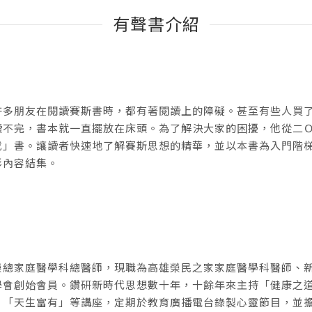
有聲書介紹
許多朋友在閱讀賽斯書時，都有著閱讀上的障礙。甚至有些人買
不完，書本就一直擺放在床頭。為了解決大家的困擾，他從二Ｏ一
成」書。讓讀者快速地了解賽斯思想的精華，並以本書為入門階
彩內容結集。
榮總家庭醫學科總醫師，現職為高雄榮民之家家庭醫學科醫師、
學會創始會員。鑽研新時代思想數十年，十餘年來主持「健康之
、「天生富有」等講座，定期於教育廣播電台錄製心靈節目，並