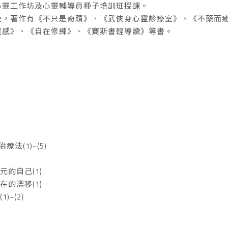
心靈工作坊及心靈輔導員種子培訓班授課。
及，著作有《不只是奇蹟》、《武俠身心靈診療室》、《不藥而
靈感》、《自在修練》、《賽斯書輕導讀》等書。
法(1)~(5)
次元的自己(1)
內在的漂移(1)
)~(2)