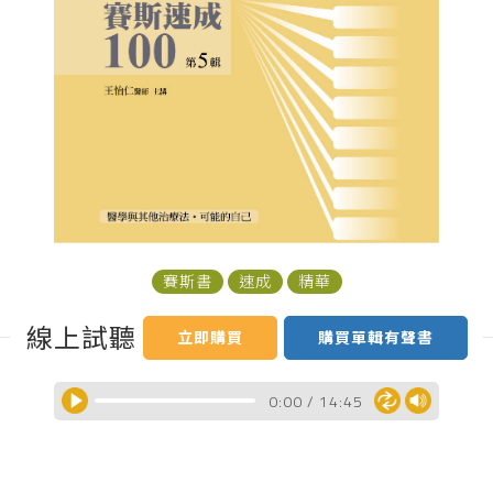
賽斯書
速成
精華
線上試聽
立即購買
購買單輯有聲書
0:00
/
14:45