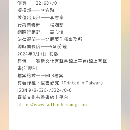
傳真──22193778
版權部──李宜懃
數位出版部──李志峯
行銷業務部──楊婉慈
網路行銷部──高心怡
法律顧問──北辰著作權事務所
總時間長度──540分鐘
2024年9月1日 初版
售價──賽斯文化有聲書線上平台(線上有聲
書)訂閱制
檔案格式──MP3檔案
有著作權‧侵害必究（Printed in Taiwan）
ISBN 978-626-7332-78-8
賽斯文化有聲書線上平台
https://www.sethpublishing.com