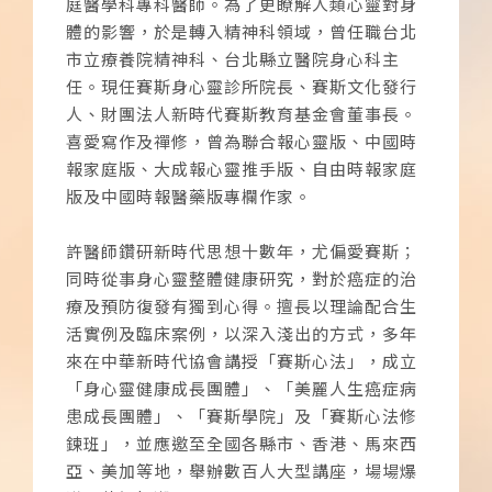
庭醫學科專科醫師。為了更瞭解人類心靈對身
體的影響，於是轉入精神科領域，曾任職台北
市立療養院精神科、台北縣立醫院身心科主
任。現任賽斯身心靈診所院長、賽斯文化發行
人、財團法人新時代賽斯教育基金會董事長。
喜愛寫作及禪修，曾為聯合報心靈版、中國時
報家庭版、大成報心靈推手版、自由時報家庭
版及中國時報醫藥版專欄作家。
許醫師鑽研新時代思想十數年，尤偏愛賽斯；
同時從事身心靈整體健康研究，對於癌症的治
療及預防復發有獨到心得。擅長以理論配合生
活實例及臨床案例，以深入淺出的方式，多年
來在中華新時代協會講授「賽斯心法」，成立
「身心靈健康成長團體」、「美麗人生癌症病
患成長團體」、「賽斯學院」及「賽斯心法修
鍊班」，並應邀至全國各縣市、香港、馬來西
亞、美加等地，舉辦數百人大型講座，場場爆