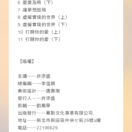
6 愛要及時（下）
7 讓夢想起飛
8 虛擬實境的世界（上）
9 虛擬實境的世界（下）
10 打開你的愛（上）
11 打開你的愛（下）
【版權】
主講──許添盛
總編輯―─李佳穎
美術設計―─唐壽南
發行人―─許添盛
剪輯―─劉鳳華
出版發行―─賽斯文化事業有限公司
地址──新北市新店區中央七街26號4樓
電話──22196629