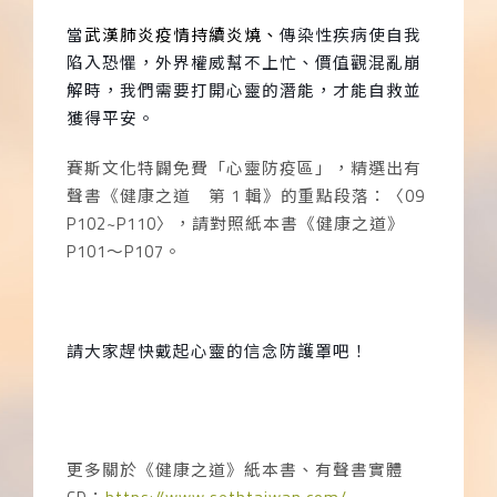
當
武漢肺炎疫情持續炎燒、
傳染性疾病使自我
陷入恐懼，外界權威幫不上忙、價值觀混亂崩
解時，我們需要打開心靈的潛能，才能自救並
獲得平安。
賽斯文化特闢免費「心靈防疫區」，精選出有
聲書《健康之道 第
1
輯》的重點段落：〈
09
P102~P110
〉，請對照紙本書《健康之道》
P101
～
P107
。
請大家趕快戴起心靈的信念防護罩吧！
更多關於《健康之道》紙本書、有聲書實體