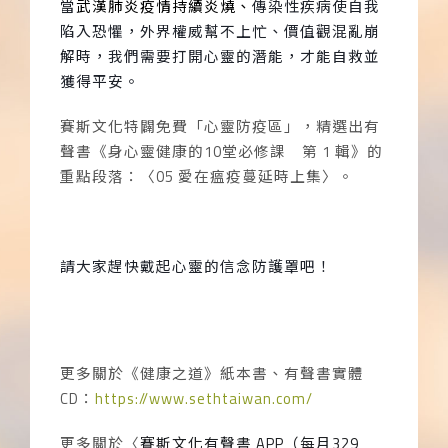
當
武漢肺炎疫情持續炎燒、
傳染性疾病使自我
陷入恐懼，外界權威幫不上忙、價值觀混亂崩
解時，我們需要打開心靈的潛能，才能自救並
獲得平安。
賽斯文化特闢免費「心靈防疫區」，精選出有
聲書《身心靈健康的
10
堂必修課 第
1
輯》的
重點段落：〈
05
愛在瘟疫蔓延時上集〉。
請大家趕快戴起心靈的信念防護罩吧！
更多關於《健康之道》紙本書、有聲書實體
CD
：
https://www.sethtaiwan.com/
更多關於〈
賽斯文化有聲書
APP
（每月
329