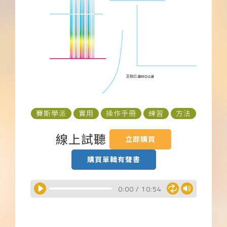
下載APP
常見問題
賽斯學派
實用
操作手冊
練習
方法
線上試聽
立即購買
購買單輯有聲書
0:00
/
10:54