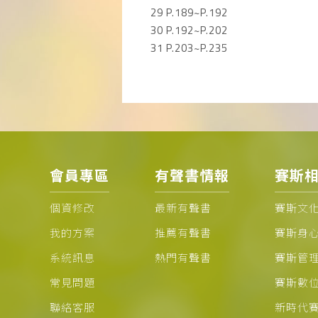
29 P.189~P.192
30 P.192~P.202
31 P.203~P.235
會員專區
有聲書情報
賽斯
個資修改
最新有聲書
賽斯文
我的方案
推薦有聲書
賽斯身
系統訊息
熱門有聲書
賽斯管
常見問題
賽斯數
聯絡客服
新時代