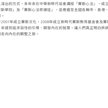
入淺出的方式，多年來在中華新時代協會講授「賽斯心法」，成
賽斯學院」及「賽斯心法修鍊班」，並應邀至全國各縣市、香港
潮。
2007年成立賽斯文化，2008年成立新時代賽斯教育基金會及
，來達到追求自性的引導、開發內在的智慧。讓人們真正明白疾
們走向內在的朝聖之旅。