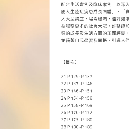
配合生活實例及臨床案例，以深
麗人生癌症病患成長團體」、「
人大型講座，場場爆滿，佳評如
為服務更多的社會大眾，許醫師於
靈的成長及生活方面的正面轉變
並藉著自我學習及開悟，引導人
【目次】
21 P.129~P.137
22 P.137~P.146
23 P.146~P.151
24 P.154~P.158
25 P.158~P.169
26 P.170~P.172
27 P.173~P.180
28 P.180~P.189