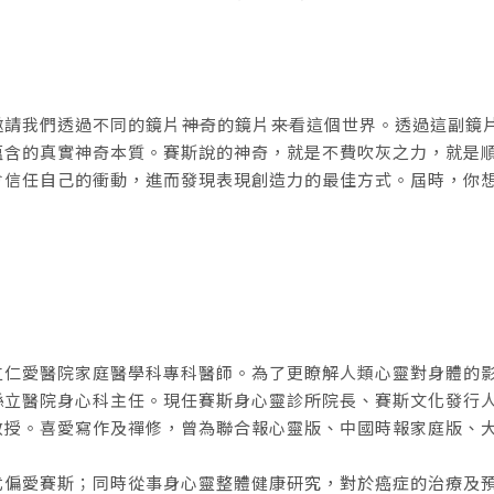
請我們透過不同的鏡片――神奇的鏡片――來看這個世界。透過這副
蘊含的真實神奇本質。賽斯說的神奇，就是不費吹灰之力，就是
會信任自己的衝動，進而發現表現創造力的最佳方式。屆時，你
立仁愛醫院家庭醫學科專科醫師。為了更瞭解人類心靈對身體的
縣立醫院身心科主任。現任賽斯身心靈診所院長、賽斯文化發行
教授。喜愛寫作及禪修，曾為聯合報心靈版、中國時報家庭版、
尤偏愛賽斯；同時從事身心靈整體健康研究，對於癌症的治療及