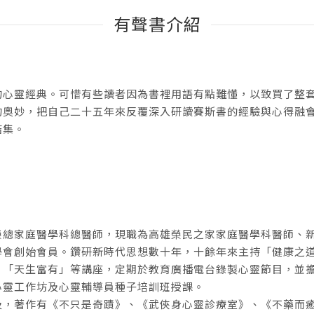
有聲書介紹
的心靈經典。可惜有些讀者因為書裡用語有點難懂，以致買了整
的奧妙，把自己二十五年來反覆深入研讀賽斯書的經驗與心得融
結集。
榮總家庭醫學科總醫師，現職為高雄榮民之家家庭醫學科醫師、
學會創始會員。鑽研新時代思想數十年，十餘年來主持「健康之
、「天生富有」等講座，定期於教育廣播電台錄製心靈節目，並
心靈工作坊及心靈輔導員種子培訓班授課。
及，著作有《不只是奇蹟》、《武俠身心靈診療室》、《不藥而