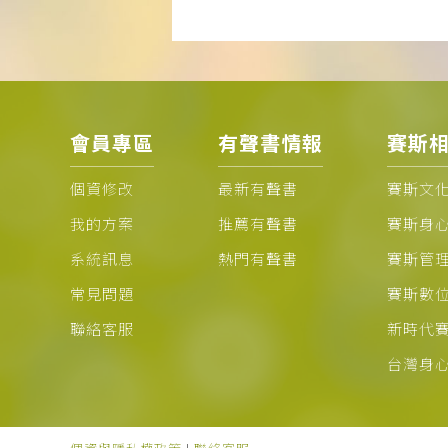
會員專區
有聲書情報
賽斯
個資修改
最新有聲書
賽斯文
我的方案
推薦有聲書
賽斯身
系統訊息
熱門有聲書
賽斯管
常見問題
賽斯數
聯絡客服
新時代
台灣身