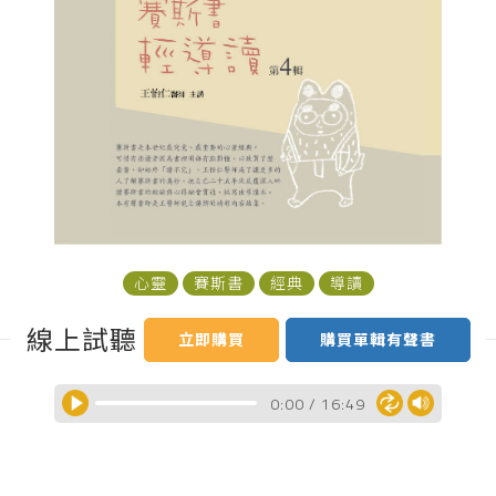
心靈
賽斯書
經典
導讀
線上試聽
立即購買
購買單輯有聲書
0:00
/
16:49