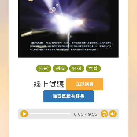
下載APP
常見問題
療癒
創造
靈魂
本質
線上試聽
立即購買
購買單輯有聲書
0:00
/
9:58