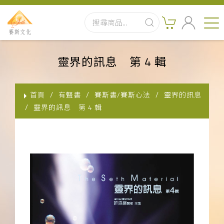
首頁
靈界的訊息 第 4 輯
最新消息
首頁
有聲書
賽斯書/賽斯心法
靈界的訊息
實體出版品
靈界的訊息 第 4 輯
訂閱制有聲書
影音書
關於我們
聯絡客服