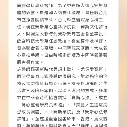
庭醫學科專科醫師。為了更瞭解人類心靈對身
體的影響，於是轉入精神科領域，曾任職台北
市立療養院精神科、台北縣立醫院身心科主
任。現任賽斯身心靈診所院長、賽斯文化發行
人、財團法人新時代賽斯教育基金會董事長、
醒吾科技大學兼任副教授。喜愛寫作及禪修，
曾為聯合報心靈版、中國時報家庭版、大成報
心靈推手版、自由時報家庭版及中國時報醫藥
版專欄作家。
許醫師鑽研新時代思想十數年，尤偏愛賽斯；
同時從事身心靈整體健康研究，對於癌症的治
療及預防復發有獨到心得。擅長以理論配合生
活實例及臨床案例，以深入淺出的方式，多年
來在中華新時代協會講授「賽斯心法」，成立
「身心靈健康成長團體」、「美麗人生癌症病
患成長團體」、「賽斯學院」及「賽斯心法修
鍊班」，並應邀至全國各縣市、香港、馬來西
亞、美加等地，舉辦數百人大型講座，場場爆