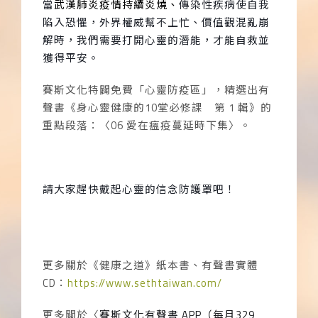
當
武漢肺炎疫情持續炎燒、
傳染性疾病使自我
陷入恐懼，外界權威幫不上忙、價值觀混亂崩
解時，我們需要打開心靈的潛能，才能自救並
獲得平安。
賽斯文化特闢免費「心靈防疫區」，精選出有
聲書《身心靈健康的
10
堂必修課 第
1
輯》的
重點段落：〈
06
愛在瘟疫蔓延時下集〉。
請大家趕快戴起心靈的信念防護罩吧！
更多關於《健康之道》紙本書、有聲書實體
CD
：
https://www.sethtaiwan.com/
更多關於〈
賽斯文化有聲書
APP
（每月
329