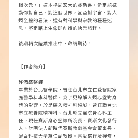
相次元。」這本格局宏大的賽斯書，肯定能撼
動你對自己、對這個世界，甚至對宇宙、對人
類全體的看法，還有對科學與宗教的種種迷
思，堅定踏上生命即創造的快樂旅程。
後期輯次陸續推出中，敬請期待！
【作者簡介】
許添盛醫師
畢業於台北醫學院，曾任台北市立仁愛醫院家
庭醫學科專科醫師。為了更瞭解人類心靈對身
體的影響，於是轉入精神科領域，曾任職台北
市立療養院精神科、台北縣立醫院身心科主
任。現任賽斯身心靈診所院長、賽斯文化發行
人、財團法人新時代賽斯教育基金會董事長、
醒吾科技大學兼任副教授。喜愛寫作及禪修，