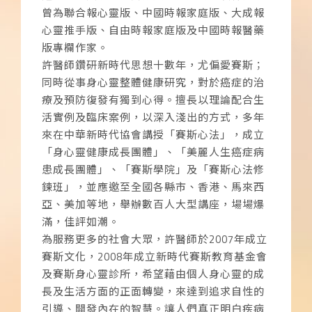
曾為聯合報心靈版、中國時報家庭版、大成報
心靈推手版、自由時報家庭版及中國時報醫藥
版專欄作家。
許醫師鑽研新時代思想十數年，尤偏愛賽斯；
同時從事身心靈整體健康研究，對於癌症的治
療及預防復發有獨到心得。擅長以理論配合生
活實例及臨床案例，以深入淺出的方式，多年
來在中華新時代協會講授「賽斯心法」，成立
「身心靈健康成長團體」、「美麗人生癌症病
患成長團體」、「賽斯學院」及「賽斯心法修
鍊班」，並應邀至全國各縣市、香港、馬來西
亞、美加等地，舉辦數百人大型講座，場場爆
滿，佳評如潮。
為服務更多的社會大眾，許醫師於2007年成立
賽斯文化，2008年成立新時代賽斯教育基金會
及賽斯身心靈診所，希望藉由個人身心靈的成
長及生活方面的正面轉變，來達到追求自性的
引導、開發內在的智慧。讓人們真正明白疾病