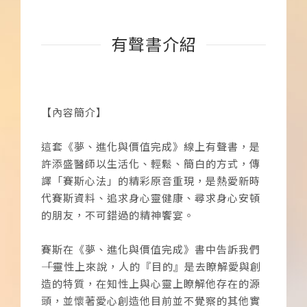
有聲書介紹
【內容簡介】
這套《夢、進化與價值完成》線上有聲書，是
許添盛醫師以生活化、輕鬆、簡白的方式，傳
譯「賽斯心法」的精彩原音重現，是熱愛新時
代賽斯資料、追求身心靈健康、尋求身心安頓
的朋友，不可錯過的精神饗宴。
賽斯在《夢、進化與價值完成》書中告訴我們
――「靈性上來說，人的『目的』是去瞭解愛與創
造的特質，在知性上與心靈上瞭解他存在的源
頭，並懷著愛心創造他目前並不覺察的其他實