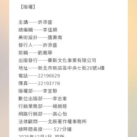
【版權】
主講──許添盛
總編輯―─李佳穎
美術設計―─唐壽南
發行人―─許添盛
剪輯―─劉鳳華
出版發行―─賽斯文化事業有限公司
地址──新北市新店區中央七街26號4樓
電話──22196629
傳真──22193778
版權部──李宜懃
數位出版部──李志峯
行銷業務部──楊婉慈
網路行銷部──高心怡
法律顧問──北辰著作權事務所
總時間長度── 527分鐘
2025年12月1日 初版