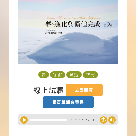
下載APP
常見問題
夢
宇宙
創造
次元
線上試聽
立即購買
購買單輯有聲書
0:00
/
22:33