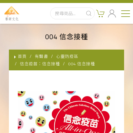
首頁
004 信念接種
最新消息
首頁
有聲書
心靈防疫區
實體出版品
信念疫苗：信念接種
004 信念接種
訂閱制有聲書
影音書
關於我們
聯絡客服