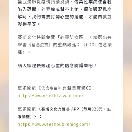
當
武漢肺炎疫情持續炎燒、
傳染性疾病使自我
陷入恐懼，外界權威幫不上忙、價值觀混亂崩
解時，我們需要打開心靈的潛能，才能自救並
獲得平安。
賽斯文化特闢免費「心靈防疫區」，精選出有
聲書《
》的重點段落
：〈
CD02
信念接
信念疫苗
種〉
。
請大家趕快戴起心靈的信念防護罩吧！
更多關於《
》有聲書實體
CD
：
信念疫苗
https://www.sethtaiwan.com/
更多關於〈
賽斯文化有聲書
APP
（每月
329
元，無
：
限暢聽）
〉
https://www.sethpublishing.com/