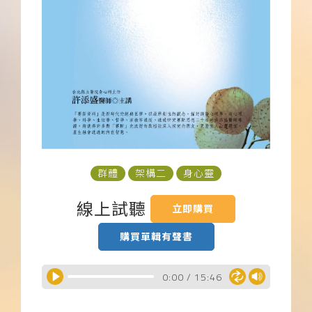
下載APP
常見問題
群體
架構二
身心靈
線上試聽
立即購買
購買單輯有聲書
0:00
/
15:46