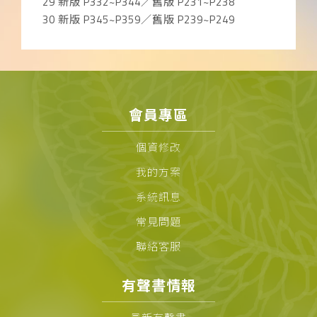
29 新版 P332~P344／舊版 P231~P238
30 新版 P345~P359／舊版 P239~P249
會員專區
個資修改
我的方案
系統訊息
常見問題
聯絡客服
有聲書情報