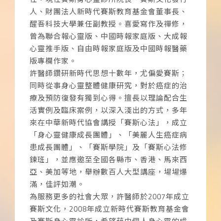
人、財團法人新時代賽斯教育基金會董事長、
醒吾科技大學兼任副教授。喜愛寫作及禪修，
曾為聯合報心靈版、中國時報家庭版、大成報
心靈推手版、自由時報家庭版及中國時報醫藥
版專欄作家。
許醫師鑽研新時代思想十數年，尤偏愛賽斯；
同時從事身心靈整體健康研究，對於癌症的治
療及預防復發有獨到心得。擅長以理論配合生
活實例及臨床案例，以深入淺出的方式，多年
來在中華新時代協會講授「賽斯心法」，成立
「身心靈健康成長團體」、「美麗人生癌症病
患成長團體」、「賽斯學院」及「賽斯心法修
鍊班」，並應邀至全國各縣市、香港、馬來西
亞、美加等地，舉辦數百人大型講座，場場爆
滿，佳評如潮。
為服務更多的社會大眾，許醫師於2007年成立
賽斯文化，2008年成立新時代賽斯教育基金會