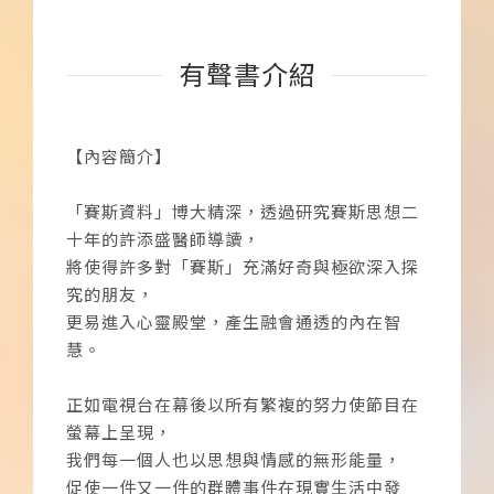
有聲書介紹
【內容簡介】
「賽斯資料」博大精深，透過研究賽斯思想二
十年的許添盛醫師導讀，
將使得許多對「賽斯」充滿好奇與極欲深入探
究的朋友，
更易進入心靈殿堂，產生融會通透的內在智
慧。
正如電視台在幕後以所有繁複的努力使節目在
螢幕上呈現，
我們每一個人也以思想與情感的無形能量，
促使一件又一件的群體事件在現實生活中發