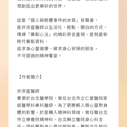
眾創造出更美好的世界。
這套「個人與群體事件的本質」有聲書，
是許添盛醫師以生活化、輕鬆、簡白的方式，
傳譯「賽斯心法」的精彩原音重現，是熱愛新
時代賽斯資料、
追求身心靈健康、尋求身心安頓的朋友，
不可錯過的精神饗宴。
【作者簡介】
許添盛醫師
畢業於台北醫學院，曾任台北市立仁愛醫院家
庭醫學科專科醫師。為了更瞭解人類心靈對身
體的影響，於是轉入精神科領域，曾任職台北
市立療養院精神科、台北縣立醫院身心科主
任。現任賽斯身心靈診所院長、賽斯文化發行