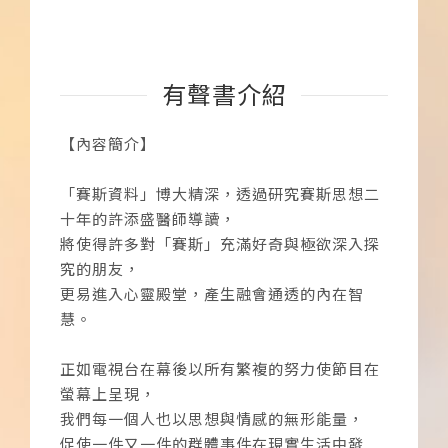
有聲書介紹
【內容簡介】
「賽斯資料」博大精深，透過研究賽斯思想二
十年的許添盛醫師導讀，
將使得許多對「賽斯」充滿好奇與極欲深入探
究的朋友，
更易進入心靈殿堂，產生融會通透的內在智
慧。
正如電視台在幕後以所有繁複的努力使節目在
螢幕上呈現，
我們每一個人也以思想與情感的無形能量，
促使一件又一件的群體事件在現實生活中發