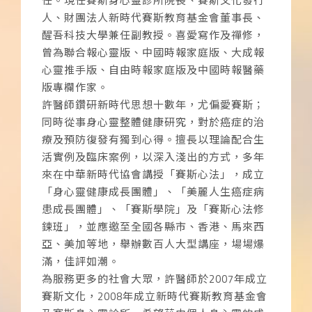
任。現任賽斯身心靈診所院長、賽斯文化發行
人、財團法人新時代賽斯教育基金會董事長、
醒吾科技大學兼任副教授。喜愛寫作及禪修，
曾為聯合報心靈版、中國時報家庭版、大成報
心靈推手版、自由時報家庭版及中國時報醫藥
版專欄作家。
許醫師鑽研新時代思想十數年，尤偏愛賽斯；
同時從事身心靈整體健康研究，對於癌症的治
療及預防復發有獨到心得。擅長以理論配合生
活實例及臨床案例，以深入淺出的方式，多年
來在中華新時代協會講授「賽斯心法」，成立
「身心靈健康成長團體」、「美麗人生癌症病
患成長團體」、「賽斯學院」及「賽斯心法修
鍊班」，並應邀至全國各縣市、香港、馬來西
亞、美加等地，舉辦數百人大型講座，場場爆
滿，佳評如潮。
為服務更多的社會大眾，許醫師於2007年成立
賽斯文化，2008年成立新時代賽斯教育基金會