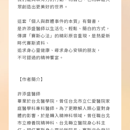
眾創造出更美好的世界。
這套「個人與群體事件的本質」有聲書，
是許添盛醫師以生活化、輕鬆、簡白的方式，
傳譯「賽斯心法」的精彩原音重現，是熱愛新
時代賽斯資料、
追求身心靈健康、尋求身心安頓的朋友，
不可錯過的精神饗宴。
【作者簡介】
許添盛醫師
畢業於台北醫學院，曾任台北市立仁愛醫院家
庭醫學科專科醫師。為了更瞭解人類心靈對身
體的影響，於是轉入精神科領域，曾任職台北
市立療養院精神科、台北縣立醫院身心科主