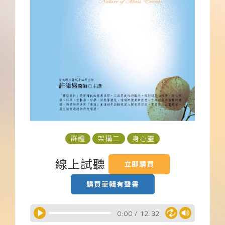
下載APP
常見問題
群體
架構二
身心靈
線上試聽
立即購買
購買單輯有聲書
0:00
/
12:32