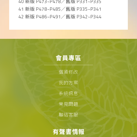
40 新版 P473~P478／舊版 P331~P335
41 新版 P478~P485／舊版 P335~P341
42 新版 P486~P491／舊版 P342~P344
會員專區
個資修改
我的方案
系統訊息
常見問題
聯絡客服
有聲書情報