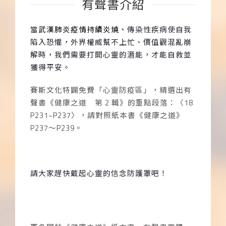
有聲書介紹
當
武漢肺炎疫情持續炎燒、
傳染性疾病使自我
陷入恐懼，外界權威幫不上忙、價值觀混亂崩
解時，我們需要打開心靈的潛能，才能自救並
獲得平安。
賽斯文化特闢免費「心靈防疫區」，精選出有
聲書《健康之道 第
2
輯》的重點段落：〈
18
P231~P237
〉，請對照紙本書《健康之道》
P237
～
P239
。
請大家趕快戴起心靈的信念防護罩吧！