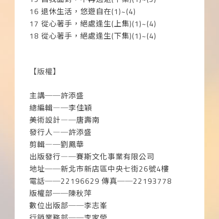
16
退休生活，悠遊自在
(1)~(4)
17
從心著手，絕處逢生
(
上集
)(1)~(4)
18
從心著手，絕處逢生
(
下集
)(1)~(4)
【版權】
主講──許添盛
總編輯
―
─李佳穎
美術設計
―
─唐壽南
發行人
―
─許添盛
剪輯
―
─劉鳳華
出版發行
―
─賽斯文化事業有限公司
地址──新北市新店區中央七街
26
號
4
樓
電話──
22196629
傳真──
22193778
版權部──陳秋萍
數位出版部──李志峯
行銷業務部──李家瑩