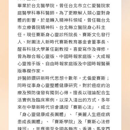
畢業於台北醫學院，曾任台北市立仁愛醫院家
庭醫學科專科醫師。為了更瞭解人類心靈對身
體的影響，於是轉入精神科領域，曾任職台北
市立療養院精神科、台北縣立醫院身心科主
任。現任賽斯身心靈診所院長、賽斯文化發行
人、財團法人新時代賽斯教育基金會董事長、
醒吾科技大學兼任副教授。喜愛寫作及禪修，
曾為聯合報心靈版、中國時報家庭版、大成報
心靈推手版、自由時報家庭版及中國時報醫藥
版專欄作家。
許醫師鑽研新時代思想十數年，尤偏愛賽斯；
同時從事身心靈整體健康研究，對於癌症的治
療及預防復發有獨到心得。擅長以理論配合生
活實例及臨床案例，以深入淺出的方式，多年
來在中華新時代協會講授「賽斯心法」，成立
「身心靈健康成長團體」、「美麗人生癌症病
患成長團體」、「賽斯學院」及「賽斯心法修
鍊班」，並應邀至全國各縣市、香港、馬來西