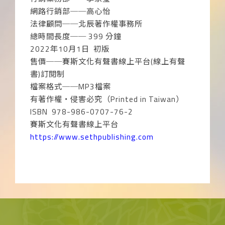
網路行銷部──高心怡
法律顧問──北辰著作權事務所
總時間長度──
399
分鐘
2022
年
10
月
1
日
初版
售價──賽斯文化有聲書線上平台
(
線上有聲
書
)
訂閱制
檔案格式──
MP3
檔案
有著作權‧侵害必究（
Printed in Taiwan
）
ISBN
978-986-0707-76-2
賽斯文化有聲書線上平台
https://www.sethpublishing.com