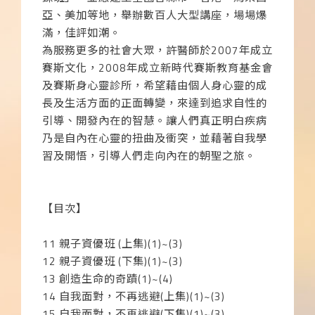
亞、美加等地，舉辦數百人大型講座，場場爆
滿，佳評如潮。
為服務更多的社會大眾，許醫師於
2007
年成立
賽斯文化，
2008
年成立新時代賽斯教育基金會
及賽斯身心靈診所，希望藉由個人身心靈的成
長及生活方面的正面轉變，來達到追求自性的
引導、開發內在的智慧。讓人們真正明白疾病
乃是自內在心靈的扭曲及衝突，並藉著自我學
習及開悟，引導人們走向內在的朝聖之旅。
【目次】
11
親子資優班
(
上集
)(1)~(3)
12
親子資優班
(
下集
)(1)~(3)
13
創造生命的奇蹟
(1)~(4)
14
自我面對，不再逃避
(
上集
)(1)~(3)
15
自我面對，不再逃避
(
下集
)(1)~(3)