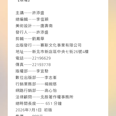
主講──許添盛
總編輯―─李佳穎
美術設計―─唐壽南
發行人―─許添盛
剪輯―─劉鳳華
出版發行―─賽斯文化事業有限公司
地址──新北市新店區中央七街26號4樓
電話──22196629
傳真──22193778
版權部──李宜懃
數位出版部──李志峯
行銷業務部──楊婉慈
網路行銷部──高心怡
法律顧問──北辰著作權事務所
總時間長度── 651 分鐘
2026年7月1日 初版