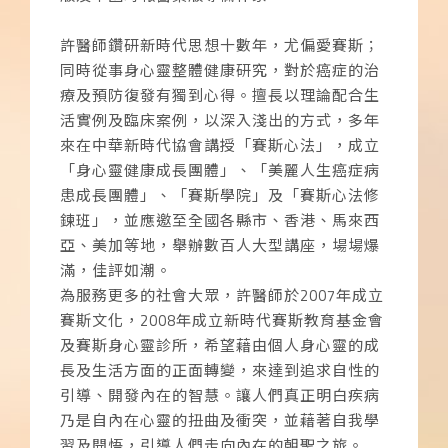
許醫師鑽研新時代思想十數年，尤偏愛賽斯；
同時從事身心靈整體健康研究，對於癌症的治
療及預防復發有獨到心得。擅長以理論配合生
活實例及臨床案例，以深入淺出的方式，多年
來在中華新時代協會講授「賽斯心法」，成立
「身心靈健康成長團體」、「美麗人生癌症病
患成長團體」、「賽斯學院」及「賽斯心法修
鍊班」，並應邀至全國各縣市、香港、馬來西
亞、美加等地，舉辦數百人大型講座，場場爆
滿，佳評如潮。
為服務更多的社會大眾，許醫師於2007年成立
賽斯文化，2008年成立新時代賽斯教育基金會
及賽斯身心靈診所，希望藉由個人身心靈的成
長及生活方面的正面轉變，來達到追求自性的
引導、開發內在的智慧。讓人們真正明白疾病
乃是自內在心靈的扭曲及衝突，並藉著自我學
習及開悟，引導人們走向內在的朝聖之旅。