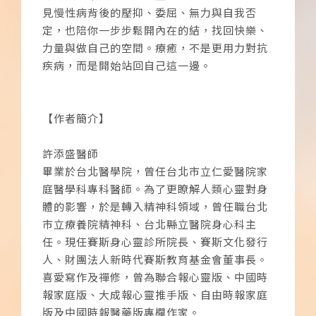
見慢性病背後的壓抑、委屈、無力與自我否
定，也陪你一步步鬆開內在的結，找回快樂、
力量與做自己的空間。療癒，不是更用力對抗
疾病，而是開始站回自己這一邊。
【作者簡介】
許添盛醫師
畢業於台北醫學院，曾任台北市立仁愛醫院家
庭醫學科專科醫師。為了更瞭解人類心靈對身
體的影響，於是轉入精神科領域，曾任職台北
市立療養院精神科、台北縣立醫院身心科主
任。現任賽斯身心靈診所院長、賽斯文化發行
人、財團法人新時代賽斯教育基金會董事長。
喜愛寫作及禪修，曾為聯合報心靈版、中國時
報家庭版、大成報心靈推手版、自由時報家庭
版及中國時報醫藥版專欄作家。