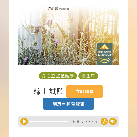
下載APP
常見問題
身心靈整體健康
慢性病
線上試聽
立即購買
購買單輯有聲書
0:00
/
33:45