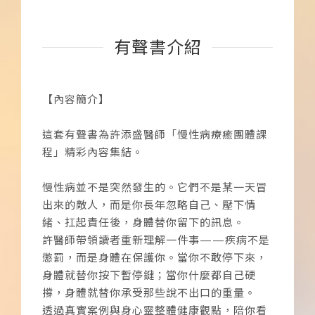
有聲書介紹
【內容簡介】
這套有聲書為許添盛醫師「慢性病療癒團體課
程」精彩內容集結。
慢性病並不是突然發生的。它們不是某一天冒
出來的敵人，而是你長年忽略自己、壓下情
緒、扛起責任後，身體替你留下的訊息。
許醫師帶領讀者重新理解一件事——疾病不是
懲罰，而是身體在保護你。當你不敢停下來，
身體就替你按下暫停鍵；當你什麼都自己硬
撐，身體就替你承受那些說不出口的重量。
透過真實案例與身心靈整體健康觀點，陪你看