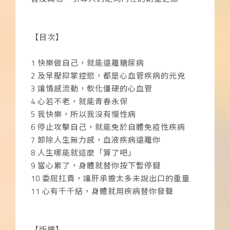
【目次】
1 快樂做自己，就能遠離糖尿病
2 及早壓抑掌控慾，都是心血管疾病的元兇
3 讓情感流動，軟化僵硬的心血管
4 心若不老，就能青春永保
5 我快樂，所以我沒有慢性病
6 停止攻擊自己，就能免於自體免疫性疾病
7 卸除人生無力感，血液疾病遠離你
8 人生哪能就這麼「算了吧」
9 當心累了，身體就替你按下暫停鍵
10 委屈扛責，讓肝承擔太多未說出口的重量
11 心有千千結，身體就用疾病替你發聲
【版權】