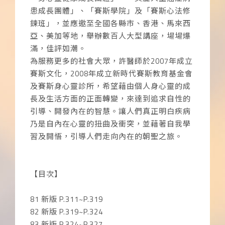
患成長團體」、「賽斯學院」及「賽斯心法修
鍊班」，並應邀至全國各縣市、香港、馬來西
亞、美加等地，舉辦數百人大型講座，場場爆
滿，佳評如潮。
為服務更多的社會大眾，許醫師於2007年成立
賽斯文化，2008年成立新時代賽斯教育基金會
及賽斯身心靈診所，希望藉由個人身心靈的成
長及生活方面的正面轉變，來達到追求自性的
引導、開發內在的智慧。讓人們真正明白疾病
乃是自內在心靈的扭曲及衝突，並藉著自我學
習及開悟，引導人們走向內在的朝聖之旅。
【目次】
81 新版 P.311~P.319
82 新版 P.319~P.324
83 新版 P.324~P.327