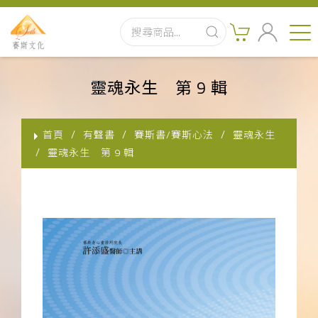
首頁
靈魂永生 第 9 輯
最新消息
首頁
有聲書
賽斯書/賽斯心法
靈魂永生
實體出版品
靈魂永生 第 9 輯
訂閱制有聲書
影音書
關於我們
聯絡客服