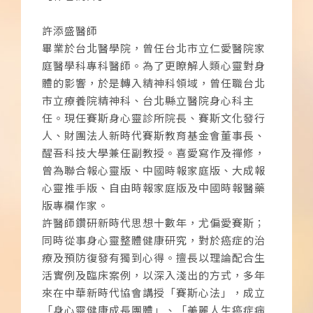
許添盛醫師
畢業於台北醫學院，曾任台北市立仁愛醫院家
庭醫學科專科醫師。為了更瞭解人類心靈對身
體的影響，於是轉入精神科領域，曾任職台北
市立療養院精神科、台北縣立醫院身心科主
任。現任賽斯身心靈診所院長、賽斯文化發行
人、財團法人新時代賽斯教育基金會董事長、
醒吾科技大學兼任副教授。喜愛寫作及禪修，
曾為聯合報心靈版、中國時報家庭版、大成報
心靈推手版、自由時報家庭版及中國時報醫藥
版專欄作家。
許醫師鑽研新時代思想十數年，尤偏愛賽斯；
同時從事身心靈整體健康研究，對於癌症的治
療及預防復發有獨到心得。擅長以理論配合生
活實例及臨床案例，以深入淺出的方式，多年
來在中華新時代協會講授「賽斯心法」，成立
「身心靈健康成長團體」、「美麗人生癌症病