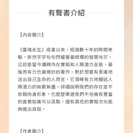
有聲書介紹
【內容簡介】
《靈魂永生》成書以來，經過數十年的時間考
驗，依然字字句句閃耀著最燦爛的智慧光芒，
公認是當今講釋內在實相和人類潛力全貌，最
強而有力也最絕妙的著作。對於想要有意識地
活出自己生命的人而言，它清晰有力地闡述人
類潛力的無窮無盡，詳細說明我們的存在並不
依賴肉身形象，也歷歷舉證我們不但擁有豐富
的直覺知識可以汲取，還有其他的實相次元能
夠進出自如。
【作者簡介】