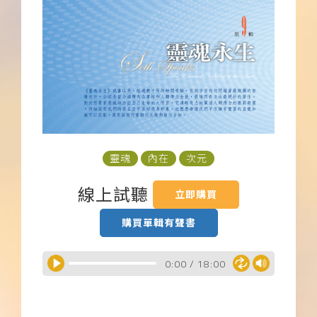
下載APP
常見問題
靈魂
內在
次元
線上試聽
立即購買
購買單輯有聲書
0:00
/
18:00