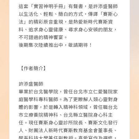
這套「實習神明手冊」有聲書，是許添盛醫師
以生活化、輕鬆、簡白的方式，傳譯「賽斯心
法」的精彩原音重現，是熱愛新時代賽斯資
料、追求身心靈健康、尋求身心安頓的朋友，
不可錯過的精神饗宴。
後期集次陸續推出中，敬請期待！
【作者簡介】
許添盛醫師
畢業於台北醫學院，曾任台北市立仁愛醫院家
庭醫學科專科醫師。為了更瞭解人類心靈對身
體的影響，於是轉入精神科領域，曾任職台北
市立療養院精神科、台北縣立醫院身心科主
任。現任賽斯身心靈診所院長、賽斯文化發行
人、財團法人新時代賽斯教育基金會董事長、
醒吾科技大學兼任副教授。喜愛寫作及禪修，