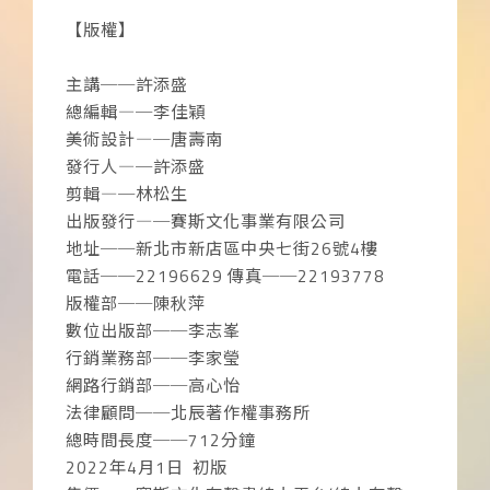
【版權】
主講──許添盛
總編輯―─李佳穎
美術設計―─唐壽南
發行人―─許添盛
剪輯―─林松生
出版發行―─賽斯文化事業有限公司
地址──新北市新店區中央七街26號4樓
電話──22196629 傳真──22193778
版權部──陳秋萍
數位出版部──李志峯
行銷業務部──李家瑩
網路行銷部──高心怡
法律顧問──北辰著作權事務所
總時間長度──712分鐘
2022年4月1日 初版