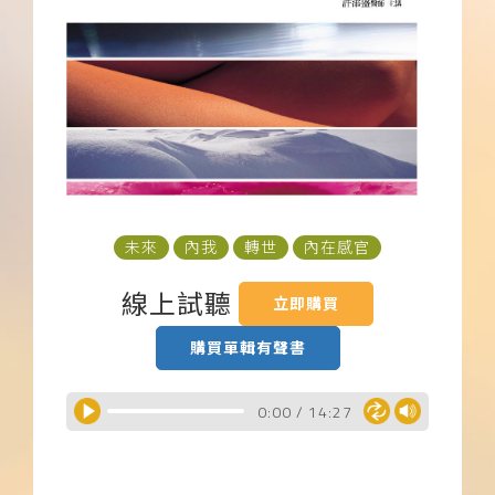
下載APP
常見問題
未來
內我
轉世
內在感官
線上試聽
立即購買
購買單輯有聲書
0:00
/
14:27