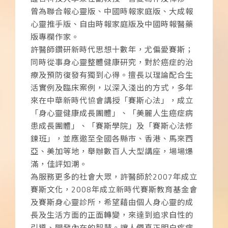
曾為聯合報心靈版、中國時報家庭版、大成報
心靈推手版、自由時報家庭版及中國時報醫藥
版專欄作家。
許醫師鑽研新時代思想十數年，尤偏愛賽斯；
同時從事身心靈整體健康研究，對於癌症的治
療及預防復發有獨到心得。擅長以理論配合生
活實例及臨床案例，以深入淺出的方式，多年
來在中華新時代協會講授「賽斯心法」，成立
「身心靈健康成長團體」、「美麗人生癌症病
患成長團體」、「賽斯學院」及「賽斯心法修
鍊班」，並應邀至全國各縣市、香港、馬來西
亞、美加等地，舉辦數百人大型講座，場場爆
滿，佳評如潮。
為服務更多的社會大眾，許醫師於
2007
年成立
賽斯文化，
2008
年成立新時代賽斯教育基金會
及賽斯身心靈診所，希望藉由個人身心靈的成
長及生活方面的正面轉變，來達到追求自性的
引導、開發內在的智慧。讓人們真正明白疾病