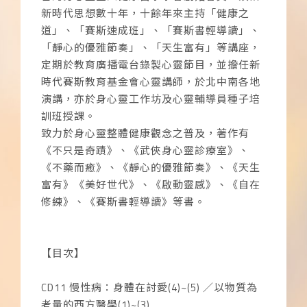
新時代思想數十年，十餘年來主持「健康之
道」、「賽斯速成班」、「賽斯書輕導讀」、
「靜心的優雅節奏」、「天生富有」等講座，
定期於教育廣播電台錄製心靈節目，並擔任新
時代賽斯教育基金會心靈講師，於北中南各地
演講，亦於身心靈工作坊及心靈輔導員種子培
訓班授課。
致力於身心靈整體健康觀念之普及，著作有
《不只是奇蹟》、《武俠身心靈診療室》、
《不藥而癒》、《靜心的優雅節奏》、《天生
富有》《美好世代》、《啟動靈感》、《自在
修練》、《賽斯書輕導讀》等書。
【目次】
CD11 慢性病：身體在討愛(4)~(5) ／以物質為
考量的西方醫學(1)~(3)