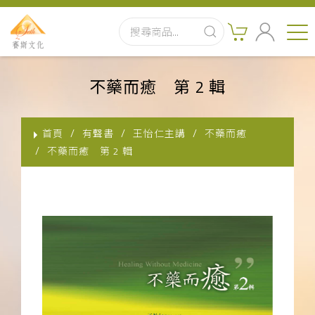
首頁
不藥而癒 第 2 輯
最新消息
首頁
有聲書
王怡仁主講
不藥而癒
實體出版品
不藥而癒 第 2 輯
訂閱制有聲書
影音書
關於我們
聯絡客服