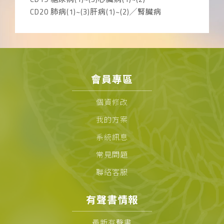
CD20 肺病(1)~(3)肝病(1)~(2)╱腎臟病
會員專區
個資修改
我的方案
系統訊息
常見問題
聯絡客服
有聲書情報
最新有聲書