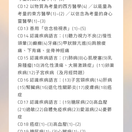
CD12 以物質為考量的西方醫學(4) ／以能量為
考量的東方醫學(1)~(2) ／以信念為考量的身心
靈醫學(1)~(3)
CD13 善用「信念檢視表」(1)~(5)
CD14 認識疾病語言：(1)聽力視力不良(2)慢性
頭暈(3)癲癇(4)牙痛(5)甲狀腺亢進(6)肩膀痠
痛、下背痛、坐骨神經痛
CD15 認識疾病語言：(7)肺病(8)心肌梗塞(9)乳
房腫瘤(10)消化性潰瘍、大腸激躁症」(11)卵巢
疾病(12)子宮疾病（及月經問題）
CD16 認識疾病語言：(13)子宮頸疾病(14)肝病
(15)腎臟病(16)退化性關節炎(17)皮膚病(18)癌
症
CD17 認識疾病語言：(19)糖尿病(20)高血壓
(21)過敏(22)自體免疫疾病(23)愛滋病(24)憂鬱
症
CD18 癌症(1)~(3)高血壓(1)~(2)
CD19 糖尿病(1)~(3)心臟病(1)~(2)