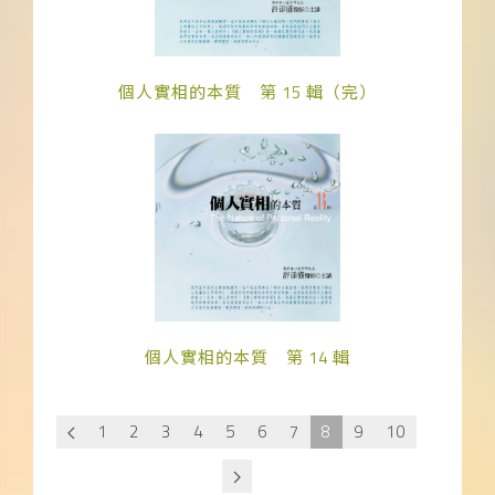
個人實相的本質 第 15 輯（完）
個人實相的本質 第 14 輯
1
2
3
4
5
6
7
8
9
10