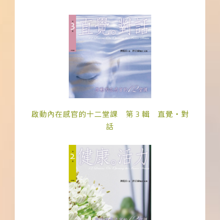
啟動內在感官的十二堂課 第 3 輯 直覺‧對
話