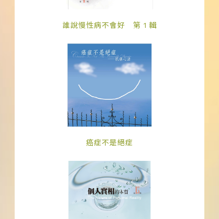
誰說慢性病不會好 第 1 輯
癌症不是絕症