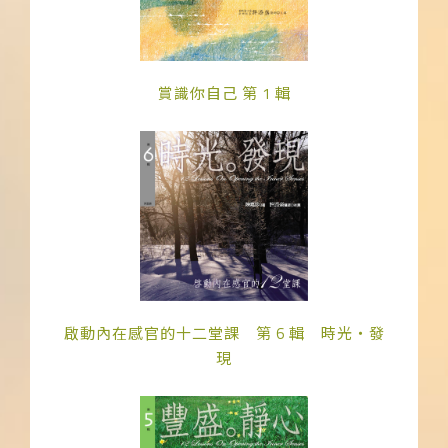
賞識你自己 第 1 輯
啟動內在感官的十二堂課 第 6 輯 時光‧發
現