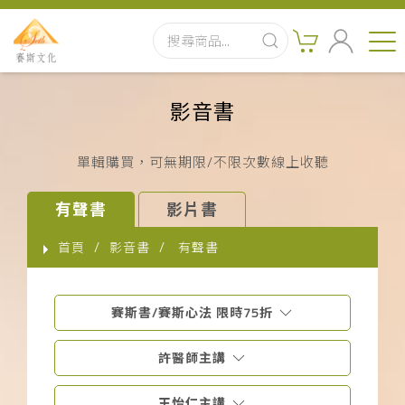
首頁
影音書
最新消息
單輯購買，可無期限/不限次數線上收聽
實體出版品
有聲書
影片書
訂閱制有聲書
首頁
影音書
有聲書
影音書
賽斯書/賽斯心法 限時75折
關於我們
許醫師主講
聯絡客服
王怡仁主講